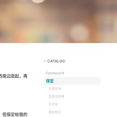
CATALOG
Foreword
西南边逛起，再
保定
古莲花池
直隶总督署
白洋淀
雄安新区
。但保定给我的