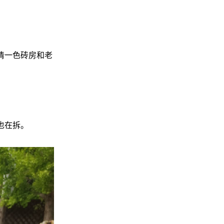
清一色砖房和老
也在拆。