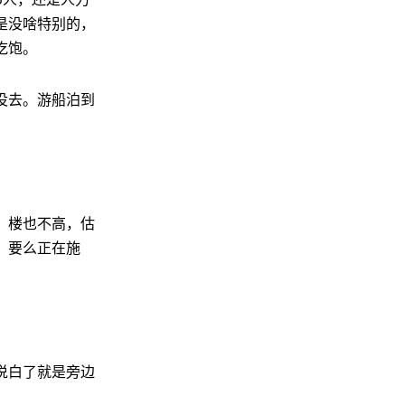
是没啥特别的，
吃饱。
没去。游船泊到
。
，楼也不高，估
，要么正在施
说白了就是旁边