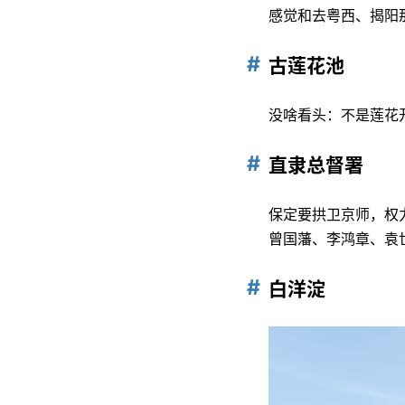
感觉和去粤西、揭阳
古莲花池
没啥看头：不是莲花
直隶总督署
保定要拱卫京师，权
曾国藩、李鸿章、袁
白洋淀