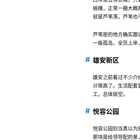
摇橹，正常一圈大概
就是芦苇荡，芦苇也
芦苇密的地方确实跟
一座孤岛，全员上岸
雄安新区
雄安之前看过不少介
计限高了。生活配套
工，总体挺空。
悦容公园
悦容公园别当真以为
那块是给领导配的景