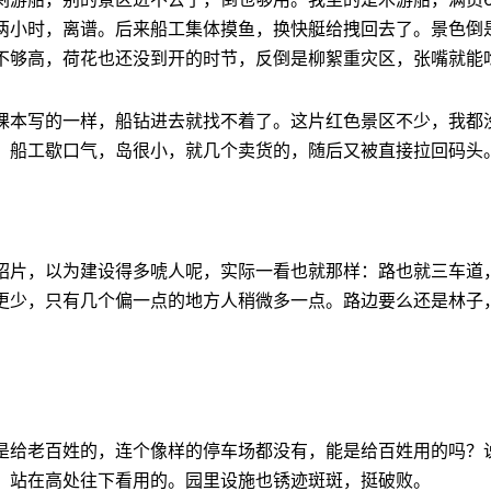
两小时，离谱。后来船工集体摸鱼，换快艇给拽回去了。景色倒
不够高，荷花也还没到开的时节，反倒是柳絮重灾区，张嘴就能
课本写的一样，船钻进去就找不着了。这片红色景区不少，我都
，船工歇口气，岛很小，就几个卖货的，随后又被直接拉回码头
绍片，以为建设得多唬人呢，实际一看也就那样：路也就三车道
更少，只有几个偏一点的地方人稍微多一点。路边要么还是林子
是给老百姓的，连个像样的停车场都没有，能是给百姓用的吗？
，站在高处往下看用的。园里设施也锈迹斑斑，挺破败。