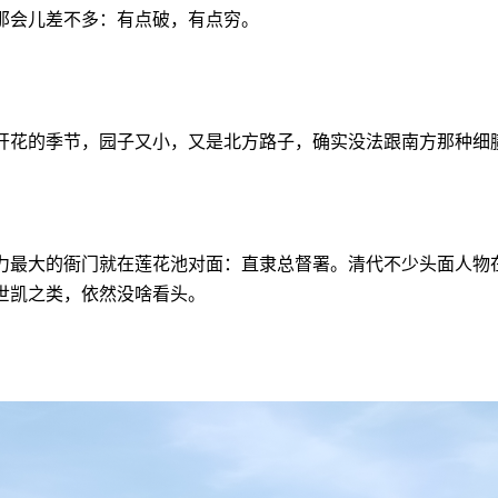
那会儿差不多：有点破，有点穷。
开花的季节，园子又小，又是北方路子，确实没法跟南方那种细
力最大的衙门就在莲花池对面：直隶总督署。清代不少头面人物
世凯之类，依然没啥看头。