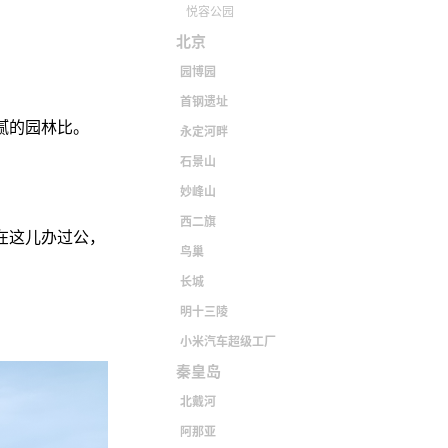
悦容公园
北京
园博园
首钢遗址
腻的园林比。
永定河畔
石景山
妙峰山
西二旗
在这儿办过公，
鸟巢
长城
明十三陵
小米汽车超级工厂
秦皇岛
北戴河
阿那亚