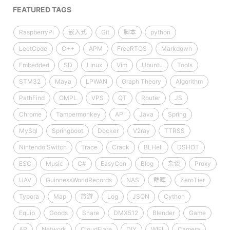
FEATURED TAGS
RaspberryPi
嵌入式
Git
脚本
python
LeetCode
C++
APM
FreeRTOS
Markdown
Embedded
SD
Linux
Vim
Ubuntu
Tools
STM32
Maya
LPWAN
Graph Theory
Algorithm
PathFind
OMPL
VPS
QT
Router
JS
Chrome
Tampermonkey
API
Java
Spring
MySql
Springboot
Docker
V2ray
TTRSS
Nintendo Switch
Trace
Crack
BLHeli
DSHOT
ESC
Music
C#
EasyCon
Blog
杂谈
Proxy
UAV
GuinnessWorldRecords
NAS
群晖
ZeroTier
Typora
Map
旅游
Log
JSON
Cython
Equip
Goods
Share
DMX512
Blender
Game
AP
Network
CloudFlare
DIY
WIFI
Camera