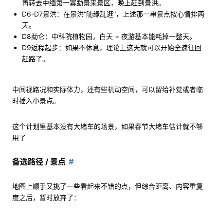
再转去中缅第一寨勐景来景区，晚上赶到景洪。
D6-D7景洪：在景洪“随缘乱逛”，上述那一串景点按心情排两
天。
D8勐仑：中科院植物园，白天 + 夜游基本能耗掉一整天。
D9返程起步：如果不休息，理论上这天就可以开始全速往回
赶路了。
中间视路况和实际体力，还有些机动空间，可以留给补觉或者临
时插入小景点。
这个计划里基本没有大堵车的场景，如果春节大堵车估计就不够
用了
备选路径 / 景点
地图上顺手又挑了一些看起来不错的点，但综合距离、内容重复
度之后，暂时放弃了：