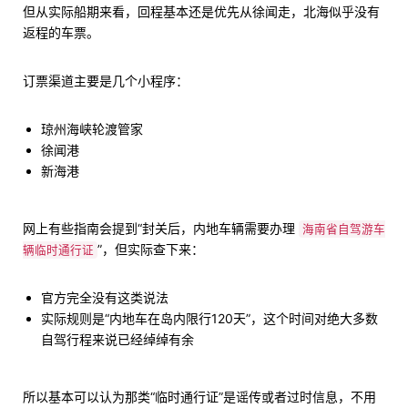
但从实际船期来看，回程基本还是优先从徐闻走，北海似乎没有
返程的车票。
订票渠道主要是几个小程序：
琼州海峡轮渡管家
徐闻港
新海港
网上有些指南会提到“封关后，内地车辆需要办理
海南省自驾游车
”，但实际查下来：
辆临时通行证
官方完全没有这类说法
实际规则是“内地车在岛内限行120天”，这个时间对绝大多数
自驾行程来说已经绰绰有余
所以基本可以认为那类“临时通行证”是谣传或者过时信息，不用