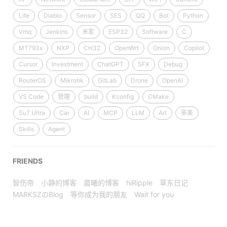
Life
Diablo
Sensor
SES
QQ
Bot
Python
Vmq
Jenkins
米家
ESP32
Software
C
MT793x
NXP
CH32
OpenWrt
Onion
Copilot
Cursor
Investment
ChatGPT
SFX
Debug
RouterOS
Mikrotik
GitLab
Drone
OpenAI
VS Code
管理
build
Kconfig
CMake
Su7 Ultra
Car
AI
MCP
LLM
Art
审美
Skills
Agent
FRIENDS
智伤帝
小静的博客
晨曦的博客
hiRipple
草东日记
MARKSZのBlog
等你成为我的朋友
Wait for you