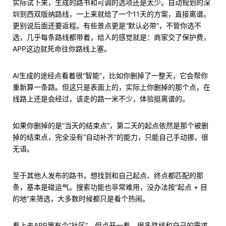
实际试下来，生成的路书和可调的选项还是太少。自动规划的深
圳到西双版纳路线，一上来就给了一个11天的方案，直接离谱。
更别说后面还要返程。有些景点更是“默认必带”，不管你选不
选，几乎每条路线都带着，给人的感觉就是：商家交了保护费，
APP这边就死命往你路线上塞。
AI生成的途经点看着很“智能”，比如你删掉了一整天，它会帮你
重新算一条路。但这只是表面上的，实际上你删掉的那个点，在
线路上还是会经过，该走的路一米不少，体验挺离谱的。
如果你删掉的是“当天的结束点”，第二天的起点依然是那个被删
掉的结束点，完全没有“自动补齐”的能力，只能自己手动挪，很
无语。
至于其他人发布的路书，想找到和自己起点、终点都匹配的那
条，基本是碰运气。搜索功能也非常难用，没办法按“起点 + 目
的地”来筛选，大多数时候都只是看个热闹。
看上去APP里有个“社区”，但点开一看，很多路线和自己的需求