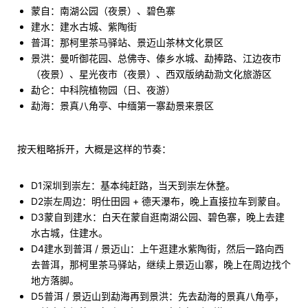
蒙自：南湖公园（夜景）、碧色寨
建水：建水古城、紫陶街
普洱：那柯里茶马驿站、景迈山茶林文化景区
景洪：曼听御花园、总佛寺、傣乡水城、勐捧路、江边夜市
（夜景）、星光夜市（夜景）、西双版纳勐泐文化旅游区
勐仑：中科院植物园（日、夜游）
勐海：景真八角亭、中缅第一寨勐景来景区
按天粗略拆开，大概是这样的节奏：
D1深圳到崇左：基本纯赶路，当天到崇左休整。
D2崇左周边：明仕田园 + 德天瀑布，晚上直接拉车到蒙自。
D3蒙自到建水：白天在蒙自逛南湖公园、碧色寨，晚上去建
水古城，住建水。
D4建水到普洱 / 景迈山：上午逛建水紫陶街，然后一路向西
去普洱，那柯里茶马驿站，继续上景迈山寨，晚上在周边找个
地方落脚。
D5普洱 / 景迈山到勐海再到景洪：先去勐海的景真八角亭，