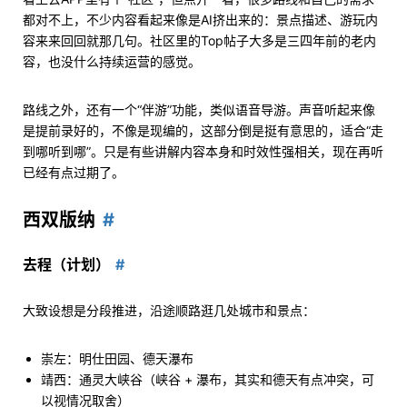
都对不上，不少内容看起来像是AI挤出来的：景点描述、游玩内
容来来回回就那几句。社区里的Top帖子大多是三四年前的老内
容，也没什么持续运营的感觉。
路线之外，还有一个“伴游”功能，类似语音导游。声音听起来像
是提前录好的，不像是现编的，这部分倒是挺有意思的，适合“走
到哪听到哪”。只是有些讲解内容本身和时效性强相关，现在再听
已经有点过期了。
西双版纳
去程（计划）
大致设想是分段推进，沿途顺路逛几处城市和景点：
崇左：明仕田园、德天瀑布
靖西：通灵大峡谷（峡谷 + 瀑布，其实和德天有点冲突，可
以视情况取舍）