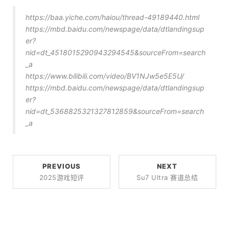
https://baa.yiche.com/haiou/thread-49189440.html
https://mbd.baidu.com/newspage/data/dtlandingsup
er?
nid=dt_4518015290943294545&sourceFrom=search
_a
https://www.bilibili.com/video/BV1NJw5e5E5U/
https://mbd.baidu.com/newspage/data/dtlandingsup
er?
nid=dt_5368825321327812859&sourceFrom=search
_a
PREVIOUS
NEXT
2025游戏短评
Su7 Ultra 赛道总结