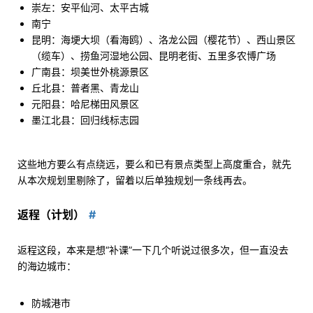
崇左：安平仙河、太平古城
南宁
昆明：海埂大坝（看海鸥）、洛龙公园（樱花节）、西山景区
（缆车）、捞鱼河湿地公园、昆明老街、五里多农博广场
广南县：坝美世外桃源景区
丘北县：普者黑、青龙山
元阳县：哈尼梯田风景区
墨江北县：回归线标志园
这些地方要么有点绕远，要么和已有景点类型上高度重合，就先
从本次规划里剔除了，留着以后单独规划一条线再去。
返程（计划）
返程这段，本来是想“补课”一下几个听说过很多次，但一直没去
的海边城市：
防城港市