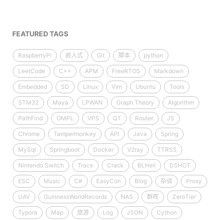
FEATURED TAGS
RaspberryPi
嵌入式
Git
脚本
python
LeetCode
C++
APM
FreeRTOS
Markdown
Embedded
SD
Linux
Vim
Ubuntu
Tools
STM32
Maya
LPWAN
Graph Theory
Algorithm
PathFind
OMPL
VPS
QT
Router
JS
Chrome
Tampermonkey
API
Java
Spring
MySql
Springboot
Docker
V2ray
TTRSS
Nintendo Switch
Trace
Crack
BLHeli
DSHOT
ESC
Music
C#
EasyCon
Blog
杂谈
Proxy
UAV
GuinnessWorldRecords
NAS
群晖
ZeroTier
Typora
Map
旅游
Log
JSON
Cython