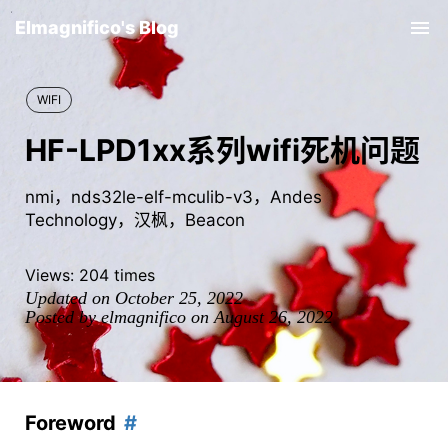
Elmagnifico's Blog
Tog
nav
WIFI
HF-LPD1xx系列wifi死机问题
nmi，nds32le-elf-mculib-v3，Andes
Technology，汉枫，Beacon
Views:
204
times
Updated on October 25, 2022
Posted by elmagnifico on August 26, 2022
Foreword