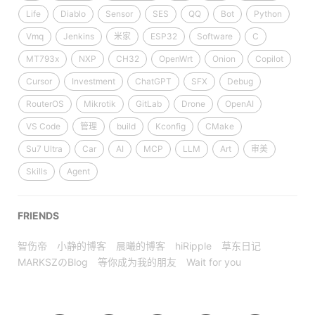
Life
Diablo
Sensor
SES
QQ
Bot
Python
Vmq
Jenkins
米家
ESP32
Software
C
MT793x
NXP
CH32
OpenWrt
Onion
Copilot
Cursor
Investment
ChatGPT
SFX
Debug
RouterOS
Mikrotik
GitLab
Drone
OpenAI
VS Code
管理
build
Kconfig
CMake
Su7 Ultra
Car
AI
MCP
LLM
Art
审美
Skills
Agent
FRIENDS
智伤帝
小静的博客
晨曦的博客
hiRipple
草东日记
MARKSZのBlog
等你成为我的朋友
Wait for you