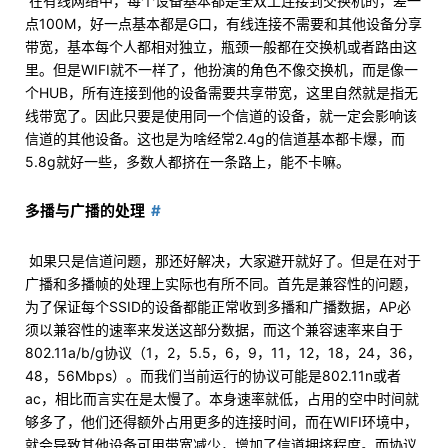
​ 在有线网络中，每个设备基本都是全双工连接到交换机的，差一
点100M，好一点基本都是G口，有线连接不需要和其他设备分享
带宽，基本每个人都相对独立，瓶颈一般都在交换机或者路由这
里。但是WIFI就不一样了，他扮演的角色不像交换机，而是像一
个HUB，所有连接到他的设备需要共享带宽，这里自然就是指无
线带宽了。因此只要是使用同一个信道的设备，就一定会影响该
信道的其他设备。这也是为啥经常2.4g的信道基本都卡爆，而
5.8g就好一些，多数人都挤在一条路上，能不卡嘛。
多播与广播的处理
​ 如果只是信道问题，那还好解决，大家避开就好了。但是在对于
广播和多播帧的处理上实际也有所不同。首先是兼容性的问题，
为了保证每个SSID的设备都能正常收到多播和广播数据，AP必
须以兼容性的速率来发送这部分数据，而这个兼容速率来自于
802.11a/b/g协议（1，2，5.5，6，9，11，12，18，24，36，
48，56Mbps）。而我们当前运行的协议可能是802.11n或者
ac，相比而言实在是太慢了。本身速率就低，占用的空中时间就
够多了，他们还得额外占用更多的连接时间，而在WIFI环境中，
就会导致其他设备可用带宽减少，增加了信道拥挤程度。而协议