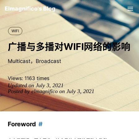
Elmagnifico's Blog
Tog
nav
WIFI
广播与多播对WIFI网络的影响
Multicast，Broadcast
Views:
1163
times
Updated on July 3, 2021
Posted by elmagnifico on July 3, 2021
Foreword