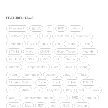
FEATURED TAGS
RaspberryPi
嵌入式
Git
脚本
python
LeetCode
C++
APM
FreeRTOS
Markdown
Embedded
SD
Linux
Vim
Ubuntu
Tools
STM32
Maya
LPWAN
Graph Theory
Algorithm
PathFind
OMPL
VPS
QT
Router
JS
Chrome
Tampermonkey
API
Java
Spring
MySql
Springboot
Docker
V2ray
TTRSS
Nintendo Switch
Trace
Crack
BLHeli
DSHOT
ESC
Music
C#
EasyCon
Blog
杂谈
Proxy
UAV
GuinnessWorldRecords
NAS
群晖
ZeroTier
Typora
Map
旅游
Log
JSON
Cython