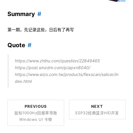
Summary
第一期，先记录这些，日后有了再写
Quote
https://www.zhihu.com/question/22849465
https://post.smzdm.com/p/apxn8040/
https://www.eizo.com.tw/products/flexscan/sslicer/in
dex.html
PREVIOUS
NEXT
鼠标1000Hz回报率导致
ESP32经典蓝牙HID开发
Windows UI 卡顿