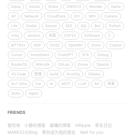
Equip
Goods
Share
DMX512
Blender
Game
AP
Network
CloudFlare
DIY
WIFI
Camera
Life
Diablo
Sensor
SES
QQ
Bot
Python
Vmq
Jenkins
米家
ESP32
Software
C
MT793x
NXP
CH32
OpenWrt
Onion
Copilot
Cursor
Investment
ChatGPT
SFX
Debug
RouterOS
Mikrotik
GitLab
Drone
OpenAI
VS Code
管理
build
Kconfig
CMake
Su7 Ultra
Car
AI
MCP
LLM
Art
审美
Skills
Agent
FRIENDS
智伤帝
小静的博客
晨曦的博客
hiRipple
草东日记
MARKSZのBlog
等你成为我的朋友
Wait for you