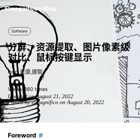
Elmagnifico's Blog
Tog
nav
Software
分屏、资源提取、图片像素级
对比、鼠标按键显示
icon,资源,提取
Views:
180
times
Updated on August 21, 2022
Posted by elmagnifico on August 20, 2022
Foreword