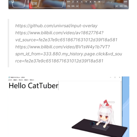
https://github.com/univrsal/input-overlay
https://www.bilibili.com/video/av18627764?
vd_source=fe2e37e9c6518671631012d39f18a581
https://www.bilibili.com/video/BV1sW4y1b7VT?
spm_id_from=333.880.my_history.page.click&vd_sou
rce=fe2e37e9c6518671631012d39f18a581