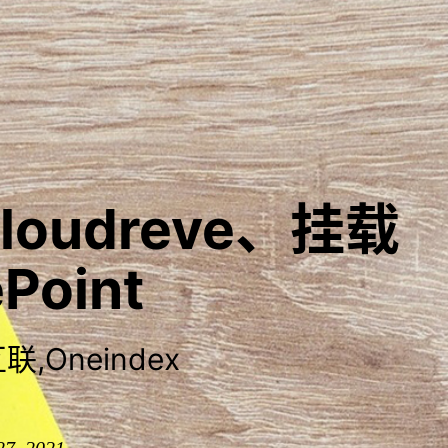
loudreve、挂载
Point
,Oneindex