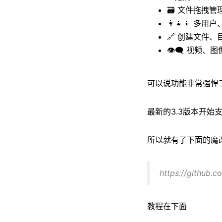
🗃️ 文件拖拽管
👩‍👧‍👦 多
🔗 创建文件
👁️‍🗨️ 视
可以说功能非常强悍了，
最新的3.3版本开始支持
所以就有了下面的魔改版
https://github.
教程在下面