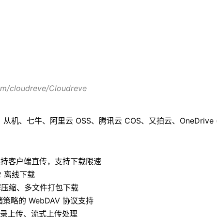
com/cloudreve/Cloudreve
机、从机、七牛、阿里云 OSS、腾讯云 COS、又拍云、OneDriv
载 支持客户端直传，支持下载限速
a2 离线下载
/解压缩、多文件打包下载
储策略的 WebDAV 协议支持
目录上传、流式上传处理