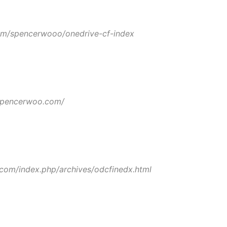
com/spencerwooo/onedrive-cf-index
.spencerwoo.com/
.com/index.php/archives/odcfinedx.html