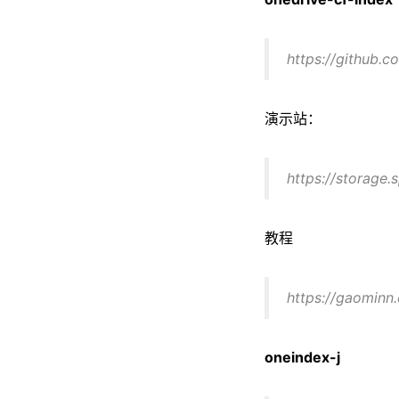
https://github.
演示站：
https://storage
教程
https://gaominn
oneindex-j