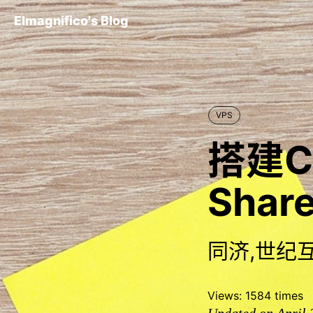
Elmagnifico's Blog
VPS
搭建C
Share
同济,世纪互联
Views:
1584
times