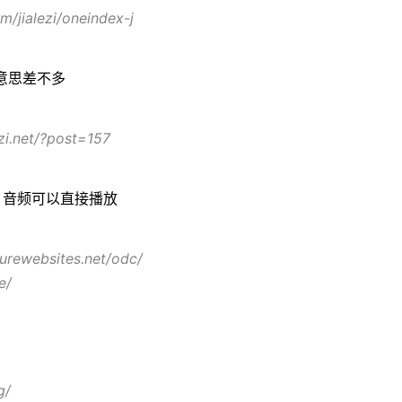
om/jialezi/oneindex-j
意思差不多
ezi.net/?post=157
，音频可以直接播放
zurewebsites.net/odc/
e/
g/