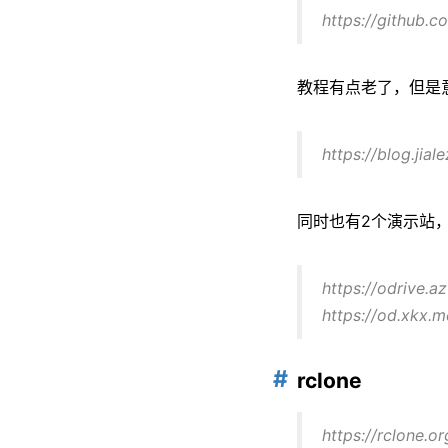
https://github.c
教程有点老了，但是
https://blog.jial
同时也有2个演示站
https://odrive.a
https://od.xkx.m
rclone
https://rclone.or