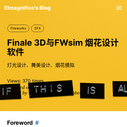
Elmagnifico's Blog
Tog
nav
Fireworks
SFX
Finale 3D与FWsim 烟花设计
软件
灯光设计、舞美设计、烟花模拟
Views:
370
times
Updated on December 4, 2025
Posted by elmagnifico on December 4, 2025
Foreword