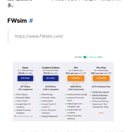
多。
FWsim
https://www.FWsim.com/