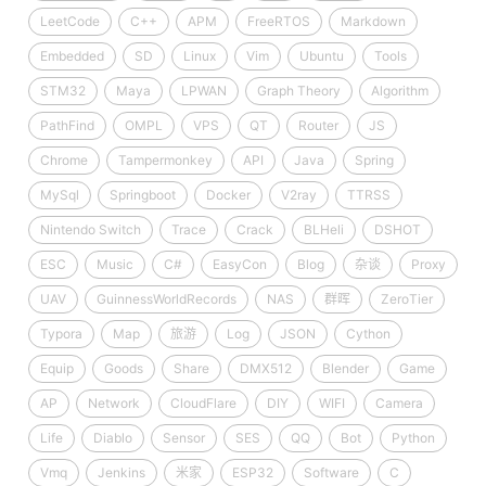
LeetCode
C++
APM
FreeRTOS
Markdown
Embedded
SD
Linux
Vim
Ubuntu
Tools
STM32
Maya
LPWAN
Graph Theory
Algorithm
PathFind
OMPL
VPS
QT
Router
JS
Chrome
Tampermonkey
API
Java
Spring
MySql
Springboot
Docker
V2ray
TTRSS
Nintendo Switch
Trace
Crack
BLHeli
DSHOT
ESC
Music
C#
EasyCon
Blog
杂谈
Proxy
UAV
GuinnessWorldRecords
NAS
群晖
ZeroTier
Typora
Map
旅游
Log
JSON
Cython
Equip
Goods
Share
DMX512
Blender
Game
AP
Network
CloudFlare
DIY
WIFI
Camera
Life
Diablo
Sensor
SES
QQ
Bot
Python
Vmq
Jenkins
米家
ESP32
Software
C