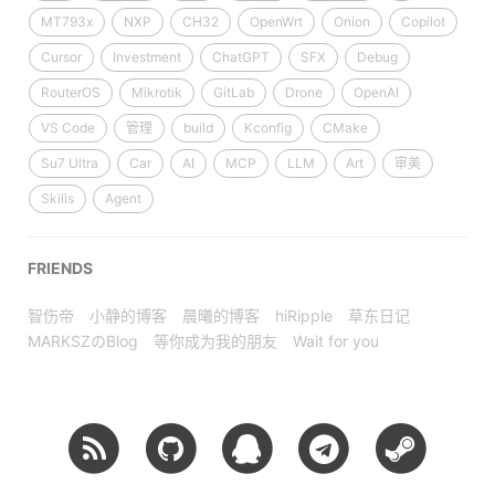
MT793x
NXP
CH32
OpenWrt
Onion
Copilot
Cursor
Investment
ChatGPT
SFX
Debug
RouterOS
Mikrotik
GitLab
Drone
OpenAI
VS Code
管理
build
Kconfig
CMake
Su7 Ultra
Car
AI
MCP
LLM
Art
审美
Skills
Agent
FRIENDS
智伤帝
小静的博客
晨曦的博客
hiRipple
草东日记
MARKSZのBlog
等你成为我的朋友
Wait for you