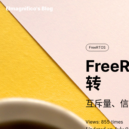
Elmagnifico's Blog
FreeRTOS
Fre
转
互斥量、信
Views:
855
times