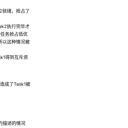
k2就绪，抢占了
sk2执行完毕才
级任务抢占低优
，所以这种情况被
sk1得到互斥资
成了Task1被
的描述的情况