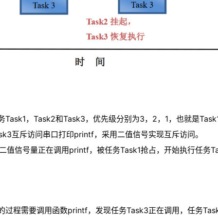
Task1，Task2和Task3，优先级分别为3，2，1，也就是Tas
Task3互斥访问串口打印printf，采用二值信号实现互斥访问。
过二值信号量正在调用printf，被任务Task1抢占，开始执行任务Ta
行的过程需要调用函数printf，发现任务Task3正在调用，任务Ta