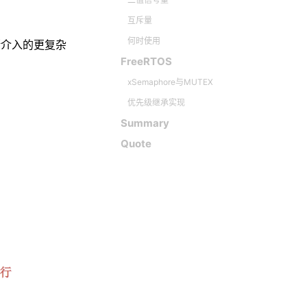
互斥量
何时使用
断介入的更复杂
FreeRTOS
xSemaphore与MUTEX
优先级继承实现
Summary
Quote