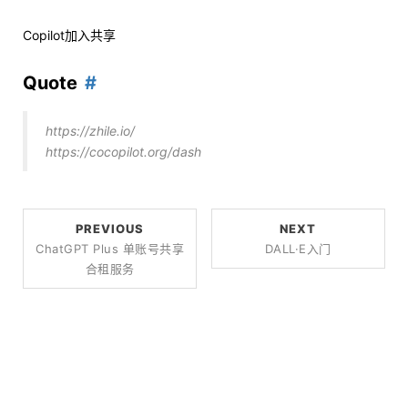
Copilot加入共享
Quote
https://zhile.io/
https://cocopilot.org/dash
PREVIOUS
NEXT
ChatGPT Plus 单账号共享
DALL·E入门
合租服务