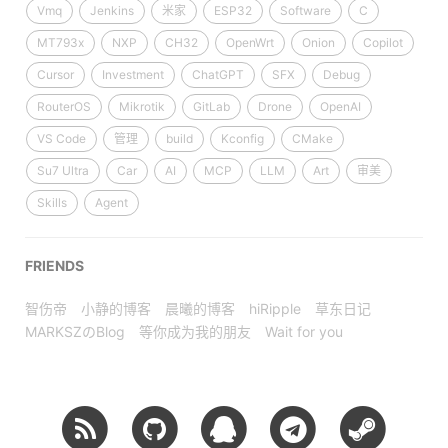
Vmq
Jenkins
米家
ESP32
Software
C
MT793x
NXP
CH32
OpenWrt
Onion
Copilot
Cursor
Investment
ChatGPT
SFX
Debug
RouterOS
Mikrotik
GitLab
Drone
OpenAI
VS Code
管理
build
Kconfig
CMake
Su7 Ultra
Car
AI
MCP
LLM
Art
审美
Skills
Agent
FRIENDS
智伤帝
小静的博客
晨曦的博客
hiRipple
草东日记
MARKSZのBlog
等你成为我的朋友
Wait for you