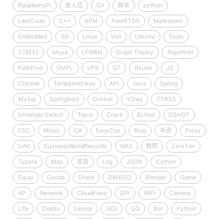
RaspberryPi
嵌入式
Git
脚本
python
LeetCode
C++
APM
FreeRTOS
Markdown
Embedded
SD
Linux
Vim
Ubuntu
Tools
STM32
Maya
LPWAN
Graph Theory
Algorithm
PathFind
OMPL
VPS
QT
Router
JS
Chrome
Tampermonkey
API
Java
Spring
MySql
Springboot
Docker
V2ray
TTRSS
Nintendo Switch
Trace
Crack
BLHeli
DSHOT
ESC
Music
C#
EasyCon
Blog
杂谈
Proxy
UAV
GuinnessWorldRecords
NAS
群晖
ZeroTier
Typora
Map
旅游
Log
JSON
Cython
Equip
Goods
Share
DMX512
Blender
Game
AP
Network
CloudFlare
DIY
WIFI
Camera
Life
Diablo
Sensor
SES
QQ
Bot
Python