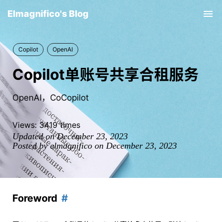
Elmagnifico's Blog
Tog
nav
Copilot
OpenAI
Copilot单账号共享合租服务
OpenAI，CoCopilot
Views:
3419
times
Updated on December 23, 2023
Posted by elmagnifico on December 23, 2023
Foreword