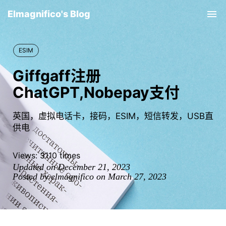
Elmagnifico's Blog
Tog
nav
ESIM
Giffgaff注册
ChatGPT,Nobepay支付
英国，虚拟电话卡，接码，ESIM，短信转发，USB直
供电
Views:
3110
times
Updated on December 21, 2023
Posted by elmagnifico on March 27, 2023