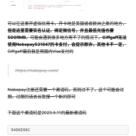
可以在这里开虚拟信用卡，开卡地是美国或者欧洲之类的地方，
但是这里需要实名认证、绑定微信号，并且最低充值也要
500RMB
，可能会遇到很多地方用不了的情况下，
Giffgaff无法
使用Nobepay531847的卡支付，会提示欺诈，其他卡不一定
，
Giffgaff最后我是用国内Visa支付的
https://nobepay.com/
Nobepay注册还需要一个邀请码，否则过不了，这个可能会过
期，过期的话去谷歌搜一个新的即可
下面这个邀请码是2023.5.11的最新邀请码