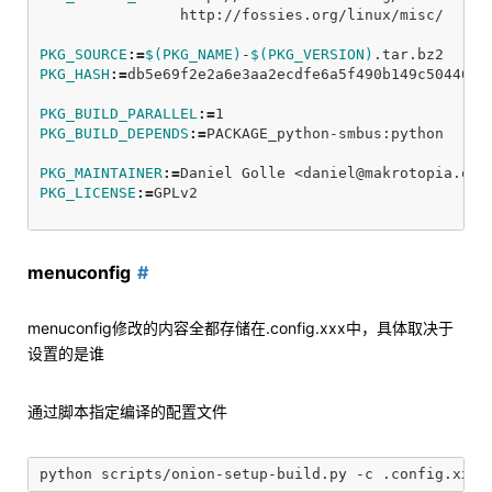
                http://fossies.org/linux/misc/

PKG_SOURCE
:=
$(PKG_NAME)
-
$(PKG_VERSION)
PKG_HASH
:=
db5e69f2e2a6e3aa2ecdfe6a5f490b149c50446877
PKG_BUILD_PARALLEL
:=
PKG_BUILD_DEPENDS
:=
PACKAGE_python-smbus:python

PKG_MAINTAINER
:=
PKG_LICENSE
:=
GPLv2

menuconfig
menuconfig修改的内容全都存储在.config.xxx中，具体取决于
设置的是谁
通过脚本指定编译的配置文件