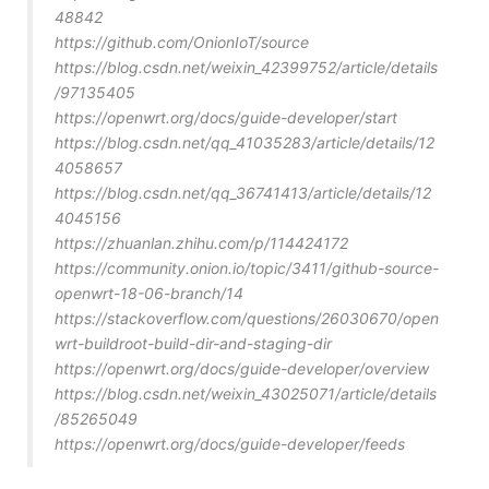
48842
https://github.com/OnionIoT/source
https://blog.csdn.net/weixin_42399752/article/details
/97135405
https://openwrt.org/docs/guide-developer/start
https://blog.csdn.net/qq_41035283/article/details/12
4058657
https://blog.csdn.net/qq_36741413/article/details/12
4045156
https://zhuanlan.zhihu.com/p/114424172
https://community.onion.io/topic/3411/github-source-
openwrt-18-06-branch/14
https://stackoverflow.com/questions/26030670/open
wrt-buildroot-build-dir-and-staging-dir
https://openwrt.org/docs/guide-developer/overview
https://blog.csdn.net/weixin_43025071/article/details
/85265049
https://openwrt.org/docs/guide-developer/feeds