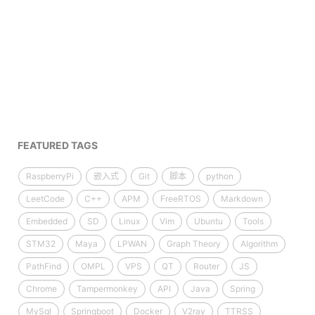
FEATURED TAGS
RaspberryPi
嵌入式
Git
脚本
python
LeetCode
C++
APM
FreeRTOS
Markdown
Embedded
SD
Linux
Vim
Ubuntu
Tools
STM32
Maya
LPWAN
Graph Theory
Algorithm
PathFind
OMPL
VPS
QT
Router
JS
Chrome
Tampermonkey
API
Java
Spring
MySql
Springboot
Docker
V2ray
TTRSS