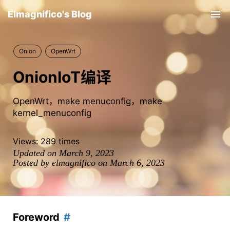
Elmagnifico's Blog
Tog
nav
Onion
OpenWrt
OnionIoT编译
OpenWrt，make menuconfig，make
kernel_menuconfig
Views:
289
times
Updated on March 9, 2023
Posted by elmagnifico on March 6, 2023
Foreword