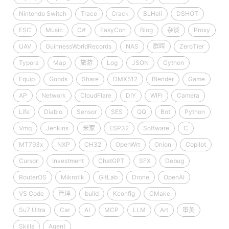
Nintendo Switch
Trace
Crack
BLHeli
DSHOT
ESC
Music
C#
EasyCon
Blog
杂谈
Proxy
UAV
GuinnessWorldRecords
NAS
群晖
ZeroTier
Typora
Map
旅游
Log
JSON
Cython
Equip
Goods
Share
DMX512
Blender
Game
AP
Network
CloudFlare
DIY
WIFI
Camera
Life
Diablo
Sensor
SES
QQ
Bot
Python
Vmq
Jenkins
米家
ESP32
Software
C
MT793x
NXP
CH32
OpenWrt
Onion
Copilot
Cursor
Investment
ChatGPT
SFX
Debug
RouterOS
Mikrotik
GitLab
Drone
OpenAI
VS Code
管理
build
Kconfig
CMake
Su7 Ultra
Car
AI
MCP
LLM
Art
审美
Skills
Agent