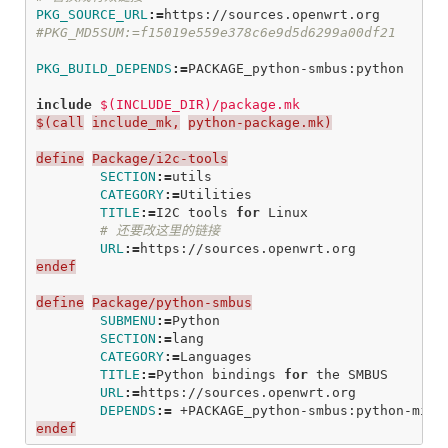
PKG_SOURCE_URL
:=
PKG_BUILD_DEPENDS
:=
PACKAGE_python-smbus:python

include
 $(INCLUDE_DIR)/package.mk
$(call
include_mk,
python-package.mk)
define
Package/i2c-tools
SECTION
:=
utils

CATEGORY
:=
Utilities

TITLE
:=
I2C tools 
for 
Linux

URL
:=
endef
define
Package/python-smbus
SUBMENU
:=
Python

SECTION
:=
lang

CATEGORY
:=
Languages

TITLE
:=
Python bindings 
for 
the SMBUS

URL
:=
https://sources.openwrt.org

DEPENDS
:=
endef