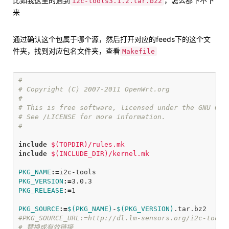
比如我这里的遇到
，怎么都下不下
i2c-tools3.1.2.tar.bz2
来
通过确认这个包属于哪个源，然后打开对应的feeds下的这个文
件夹，找到对应包名文件夹，查看
Makefile
#

# Copyright (C) 2007-2011 OpenWrt.org

#

# This is free software, licensed under the GNU Gene
# See /LICENSE for more information.

include
 $(TOPDIR)/rules.mk
include
 $(INCLUDE_DIR)/kernel.mk
PKG_NAME
:=
PKG_VERSION
:=
PKG_RELEASE
:=
1

PKG_SOURCE
:=
$(PKG_NAME)
-
$(PKG_VERSION)
#PKG_SOURCE_URL:=http://dl.lm-sensors.org/i2c-tools/