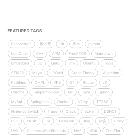
FEATURED TAGS
RaspberryPi
嵌入式
Git
脚本
python
LeetCode
C++
APM
FreeRTOS
Markdown
Embedded
SD
Linux
Vim
Ubuntu
Tools
STM32
Maya
LPWAN
Graph Theory
Algorithm
PathFind
OMPL
VPS
QT
Router
JS
Chrome
Tampermonkey
API
Java
Spring
MySql
Springboot
Docker
V2ray
TTRSS
Nintendo Switch
Trace
Crack
BLHeli
DSHOT
ESC
Music
C#
EasyCon
Blog
杂谈
Proxy
UAV
GuinnessWorldRecords
NAS
群晖
ZeroTier