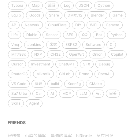
Typora
Map
旅游
Log
JSON
Cython
Equip
Goods
Share
DMX512
Blender
Game
AP
Network
CloudFlare
DIY
WIFI
Camera
Life
Diablo
Sensor
SES
QQ
Bot
Python
Vmq
Jenkins
米家
ESP32
Software
C
MT793x
NXP
CH32
OpenWrt
Onion
Copilot
Cursor
Investment
ChatGPT
SFX
Debug
RouterOS
Mikrotik
GitLab
Drone
OpenAI
VS Code
管理
build
Kconfig
CMake
Su7 Ultra
Car
AI
MCP
LLM
Art
审美
Skills
Agent
FRIENDS
智伤帝
小静的博客
晨曦的博客
hiRipple
草东日记