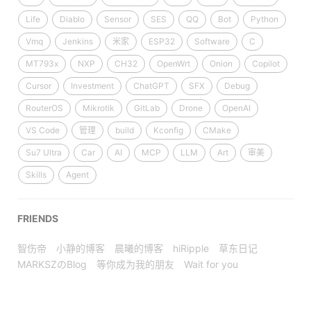
Life
Diablo
Sensor
SES
QQ
Bot
Python
Vmq
Jenkins
米家
ESP32
Software
C
MT793x
NXP
CH32
OpenWrt
Onion
Copilot
Cursor
Investment
ChatGPT
SFX
Debug
RouterOS
Mikrotik
GitLab
Drone
OpenAI
VS Code
管理
build
Kconfig
CMake
Su7 Ultra
Car
AI
MCP
LLM
Art
审美
Skills
Agent
FRIENDS
智伤帝
小静的博客
晨曦的博客
hiRipple
草东日记
MARKSZのBlog
等你成为我的朋友
Wait for you