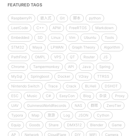
FEATURED TAGS
RaspberryPi
嵌入式
Git
脚本
python
LeetCode
C++
APM
FreeRTOS
Markdown
Embedded
SD
Linux
Vim
Ubuntu
Tools
STM32
Maya
LPWAN
Graph Theory
Algorithm
PathFind
OMPL
VPS
QT
Router
JS
Chrome
Tampermonkey
API
Java
Spring
MySql
Springboot
Docker
V2ray
TTRSS
Nintendo Switch
Trace
Crack
BLHeli
DSHOT
ESC
Music
C#
EasyCon
Blog
杂谈
Proxy
UAV
GuinnessWorldRecords
NAS
群晖
ZeroTier
Typora
Map
旅游
Log
JSON
Cython
Equip
Goods
Share
DMX512
Blender
Game
AP
Network
CloudFlare
DIY
WIFI
Camera