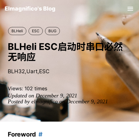
Elmagnifico's Blog
Tog
nav
BLHeli
ESC
BUG
BLHeli ESC启动时串口必然
无响应
BLH32,Uart,ESC
Views:
102
times
Updated on December 9, 2021
Posted by elmagnifico on December 9, 2021
Foreword