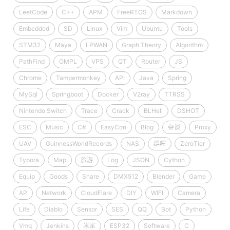
LeetCode
C++
APM
FreeRTOS
Markdown
Embedded
SD
Linux
Vim
Ubuntu
Tools
STM32
Maya
LPWAN
Graph Theory
Algorithm
PathFind
OMPL
VPS
QT
Router
JS
Chrome
Tampermonkey
API
Java
Spring
MySql
Springboot
Docker
V2ray
TTRSS
Nintendo Switch
Trace
Crack
BLHeli
DSHOT
ESC
Music
C#
EasyCon
Blog
杂谈
Proxy
UAV
GuinnessWorldRecords
NAS
群晖
ZeroTier
Typora
Map
旅游
Log
JSON
Cython
Equip
Goods
Share
DMX512
Blender
Game
AP
Network
CloudFlare
DIY
WIFI
Camera
Life
Diablo
Sensor
SES
QQ
Bot
Python
Vmq
Jenkins
米家
ESP32
Software
C