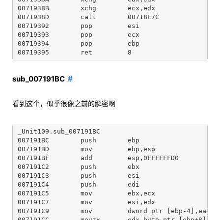
0071938B        xchg        ecx,edx

0071938D        call        00718E7C

00719392        pop         esi

00719393        pop         ecx

00719394        pop         ebp

sub_007191BC
看到这个，似乎很像之前的解密啊
_Unit109.sub_007191BC

007191BC        push        ebp

007191BD        mov         ebp,esp

007191BF        add         esp,0FFFFFFD0

007191C2        push        ebx

007191C3        push        esi

007191C4        push        edi

007191C5        mov         ebx,ecx

007191C7        mov         esi,edx

007191C9        mov         dword ptr [ebp-4],eax

007191CC        movzx       edx,byte ptr [ebp+8]
