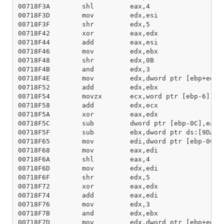
00718F3A        shl         eax,4

00718F3D        mov         edx,esi

00718F3F        shr         edx,5

00718F42        xor         eax,edx

00718F44        add         eax,esi

00718F46        mov         edx,ebx

00718F48        shr         edx,0B

00718F4B        and         edx,3

00718F4E        mov         edx,dword ptr [ebp+edx*4
00718F52        add         edx,ebx

00718F54        movzx       ecx,word ptr [ebp-6]

00718F58        add         edx,ecx

00718F5A        xor         eax,edx

00718F5C        sub         dword ptr [ebp-0C],eax

00718F5F        sub         ebx,dword ptr ds:[9DA86C
00718F65        mov         edi,dword ptr [ebp-0C]

00718F68        mov         eax,edi

00718F6A        shl         eax,4

00718F6D        mov         edx,edi

00718F6F        shr         edx,5

00718F72        xor         eax,edx

00718F74        add         eax,edi

00718F76        mov         edx,3

00718F7B        and         edx,ebx

00718F7D        mov         edx,dword ptr [ebp+edx*4