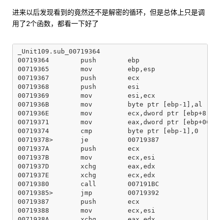
进来以后发现看到的竟然还不是解密的循环，但是总体上只是调
用了2个函数，都看一下好了
_Unit109.sub_00719364

00719364        push        ebp

00719365        mov         ebp,esp

00719367        push        ecx

00719368        push        esi

00719369        mov         esi,ecx

0071936B        mov         byte ptr [ebp-1],al

0071936E        mov         ecx,dword ptr [ebp+8]

00719371        mov         eax,dword ptr [ebp+0C]

00719374        cmp         byte ptr [ebp-1],0

00719378>       je          00719387

0071937A        push        ecx

0071937B        mov         ecx,esi

0071937D        xchg        eax,edx

0071937E        xchg        ecx,edx

00719380        call        007191BC

00719385>       jmp         00719392

00719387        push        ecx

00719388        mov         ecx,esi

0071938A        xchg        eax,edx
