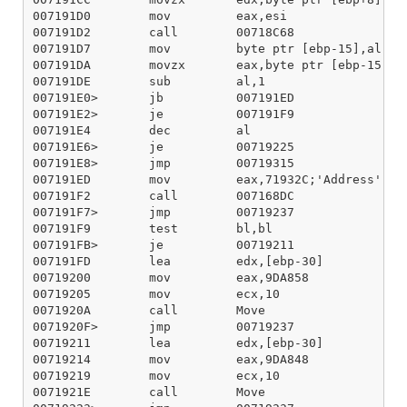
007191D0        mov         eax,esi

007191D2        call        00718C68

007191D7        mov         byte ptr [ebp-15],al

007191DA        movzx       eax,byte ptr [ebp-15]

007191DE        sub         al,1

007191E0>       jb          007191ED

007191E2>       je          007191F9

007191E4        dec         al

007191E6>       je          00719225

007191E8>       jmp         00719315

007191ED        mov         eax,71932C;'Address'

007191F2        call        007168DC

007191F7>       jmp         00719237

007191F9        test        bl,bl

007191FB>       je          00719211

007191FD        lea         edx,[ebp-30]

00719200        mov         eax,9DA858

00719205        mov         ecx,10

0071920A        call        Move

0071920F>       jmp         00719237

00719211        lea         edx,[ebp-30]

00719214        mov         eax,9DA848

00719219        mov         ecx,10

0071921E        call        Move
