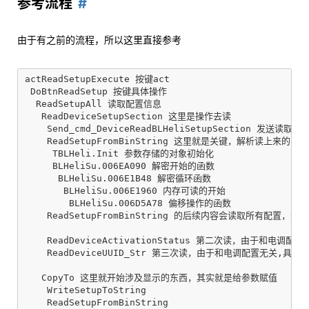
参考流程
由于有之前的流程，所以这里直接参考
actReadSetupExecute 按键act

 DoBtnReadSetup 按键具体操作

  ReadSetupAll 读取配置信息

   ReadDeviceSetupSection 这里是操作去读

    Send_cmd_DeviceReadBLHeliSetupSection 发送
    ReadSetupFromBinString 这里就是关键，解析读上来的
     TBLHeli.Init 参数存储的对象初始化

     BLHeliSu.006EA090 解密开始的函数

      BLHeliSu.006E1B48 解密循环函数

       BLHeliSu.006E1960 内存可读的开始

        BLHeliSu.006D5A78 偏移操作的函数

    ReadSetupFromBinString 的后续内容会读取所有配置，然后
    ReadDeviceActivationStatus 第二次读，由于和电调配
    ReadDeviceUUID_Str 第三次读，由于和电调配置无关,具体
   CopyTo 这里就开始涉及显示的东西，其实就是给参数赋值

    WriteSetupToString

    ReadSetupFromBinString
