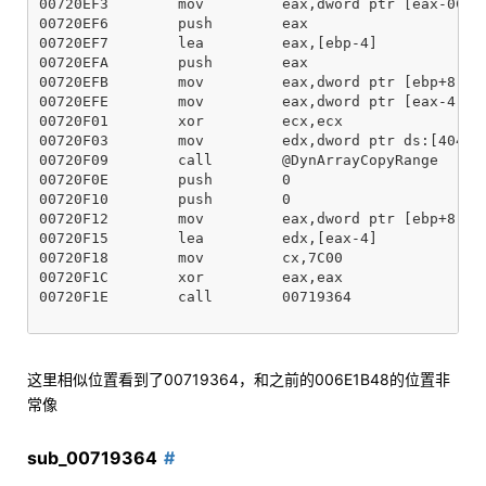
00720EF3        mov         eax,dword ptr [eax-0C]

00720EF6        push        eax

00720EF7        lea         eax,[ebp-4]

00720EFA        push        eax

00720EFB        mov         eax,dword ptr [ebp+8]

00720EFE        mov         eax,dword ptr [eax-4]

00720F01        xor         ecx,ecx

00720F03        mov         edx,dword ptr ds:[404BA0
00720F09        call        @DynArrayCopyRange

00720F0E        push        0

00720F10        push        0

00720F12        mov         eax,dword ptr [ebp+8]

00720F15        lea         edx,[eax-4]

00720F18        mov         cx,7C00

00720F1C        xor         eax,eax

00720F1E        call        00719364

这里相似位置看到了00719364，和之前的006E1B48的位置非
常像
sub_00719364