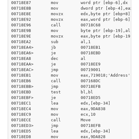
00718E87        mov         word ptr [ebp-6],dx

00718E8B        mov         dword ptr [ebp-4],eax

00718E8E        movzx       edx,byte ptr [ebp+8]

00718E92        movzx       eax,word ptr [ebp-6]

00718E96        call        00718C68

00718E9B        mov         byte ptr [ebp-19],al

00718E9E        movzx       eax,byte ptr [ebp-19]

00718EA2        sub         al,1

00718EA4>       jb          00718EB1

00718EA6>       je          00718EBD

00718EA8        dec         al

00718EAA>       je          00718EE9

00718EAC>       jmp         00719001

00718EB1        mov         eax,719018;'Address'

00718EB6        call        007168DC

00718EBB>       jmp         00718EFB

00718EBD        test        bl,bl

00718EBF>       je          00718ED5

00718EC1        lea         edx,[ebp-34]

00718EC4        mov         eax,9DA838

00718EC9        mov         ecx,10

00718ECE        call        Move

00718ED3>       jmp         00718EFB

00718ED5        lea         edx,[ebp-34]

00718ED8        mov         eax,9DA828
