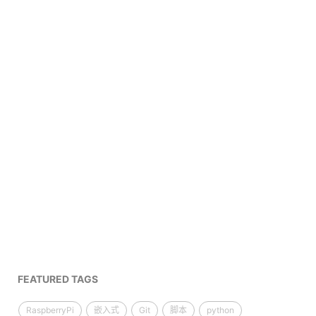
FEATURED TAGS
RaspberryPi
嵌入式
Git
脚本
python