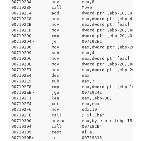
007192BA        mov         ecx,8

007192BF        call        Move

007192C4        add         dword ptr [ebp-10],8

007192C8        mov         eax,dword ptr [ebp-4]

007192CB        mov         eax,dword ptr [eax]

007192CD        mov         dword ptr [ebp-20],eax

007192D0        cmp         dword ptr [ebp-20],0

007192D4>       je          007192E1

007192D6        mov         eax,dword ptr [ebp-20]

007192D9        sub         eax,4

007192DC        mov         eax,dword ptr [eax]

007192DE        mov         dword ptr [ebp-20],eax

007192E1        mov         eax,dword ptr [ebp-20]

007192E4        dec         eax

007192E5        sub         eax,7

007192E8        cmp         eax,dword ptr [ebp-10]

007192EB>       jge         00719241

007192F1        lea         eax,[ebp-30]

007192F4        xor         ecx,ecx

007192F6        mov         edx,10

007192FB        call        @FillChar

00719300        movzx       eax,byte ptr [ebp-15]

00719304        call        00718CB4

00719309        test        al,al

0071930B>       je          00719315
