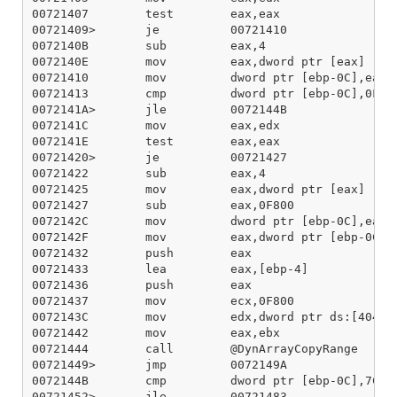
00721407        test        eax,eax

00721409>       je          00721410

0072140B        sub         eax,4

0072140E        mov         eax,dword ptr [eax]

00721410        mov         dword ptr [ebp-0C],eax

00721413        cmp         dword ptr [ebp-0C],0F800
0072141A>       jle         0072144B

0072141C        mov         eax,edx

0072141E        test        eax,eax

00721420>       je          00721427

00721422        sub         eax,4

00721425        mov         eax,dword ptr [eax]

00721427        sub         eax,0F800

0072142C        mov         dword ptr [ebp-0C],eax

0072142F        mov         eax,dword ptr [ebp-0C]

00721432        push        eax

00721433        lea         eax,[ebp-4]

00721436        push        eax

00721437        mov         ecx,0F800

0072143C        mov         edx,dword ptr ds:[404BA0
00721442        mov         eax,ebx

00721444        call        @DynArrayCopyRange

00721449>       jmp         0072149A

0072144B        cmp         dword ptr [ebp-0C],7C00

00721452>       jle         00721483
