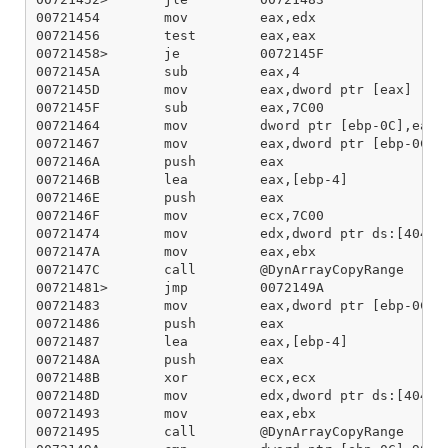
00721454        mov         eax,edx

00721456        test        eax,eax

00721458>       je          0072145F

0072145A        sub         eax,4

0072145D        mov         eax,dword ptr [eax]

0072145F        sub         eax,7C00

00721464        mov         dword ptr [ebp-0C],eax

00721467        mov         eax,dword ptr [ebp-0C]

0072146A        push        eax

0072146B        lea         eax,[ebp-4]

0072146E        push        eax

0072146F        mov         ecx,7C00

00721474        mov         edx,dword ptr ds:[404BA0
0072147A        mov         eax,ebx

0072147C        call        @DynArrayCopyRange

00721481>       jmp         0072149A

00721483        mov         eax,dword ptr [ebp-0C]

00721486        push        eax

00721487        lea         eax,[ebp-4]

0072148A        push        eax

0072148B        xor         ecx,ecx

0072148D        mov         edx,dword ptr ds:[404BA0
00721493        mov         eax,ebx

00721495        call        @DynArrayCopyRange
