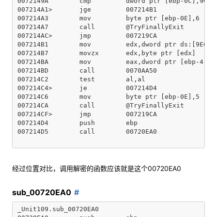
0072149A        cmp         dword ptr [ebp-0C],90

007214A1>       jge         007214B1

007214A3        mov         byte ptr [ebp-0E],6

007214A7        call        @TryFinallyExit

007214AC>       jmp         007219CA

007214B1        mov         edx,dword ptr ds:[9E0C6C
007214B7        movzx       edx,byte ptr [edx]

007214BA        mov         eax,dword ptr [ebp-4]

007214BD        call        0070AA50

007214C2        test        al,al

007214C4>       je          007214D4

007214C6        mov         byte ptr [ebp-0E],5

007214CA        call        @TryFinallyExit

007214CF>       jmp         007219CA

007214D4        push        ebp

007214D5        call        00720EA0

经过位置对比，调用解密的函数应该就是这个00720EA0
sub_00720EA0
_Unit109.sub_00720EA0
