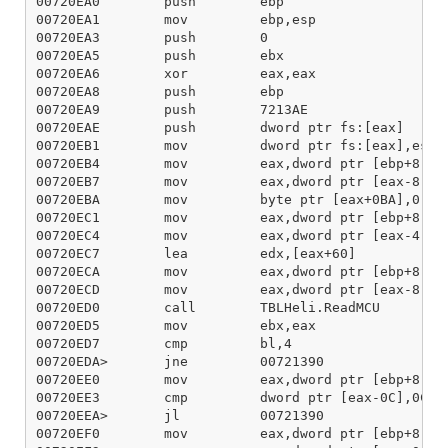
00720EA0        push        ebp

00720EA1        mov         ebp,esp

00720EA3        push        0

00720EA5        push        ebx

00720EA6        xor         eax,eax

00720EA8        push        ebp

00720EA9        push        7213AE

00720EAE        push        dword ptr fs:[eax]

00720EB1        mov         dword ptr fs:[eax],esp

00720EB4        mov         eax,dword ptr [ebp+8]

00720EB7        mov         eax,dword ptr [eax-8]

00720EBA        mov         byte ptr [eax+0BA],0

00720EC1        mov         eax,dword ptr [ebp+8]

00720EC4        mov         eax,dword ptr [eax-4]

00720EC7        lea         edx,[eax+60]

00720ECA        mov         eax,dword ptr [ebp+8]

00720ECD        mov         eax,dword ptr [eax-8]

00720ED0        call        TBLHeli.ReadMCU

00720ED5        mov         ebx,eax

00720ED7        cmp         bl,4

00720EDA>       jne         00721390

00720EE0        mov         eax,dword ptr [ebp+8]

00720EE3        cmp         dword ptr [eax-0C],0C0

00720EEA>       jl          00721390

00720EF0        mov         eax,dword ptr [ebp+8]
