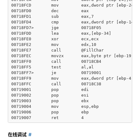
00718FCD        mov         eax,dword ptr [ebp-24]

00718FD0        dec         eax

00718FD1        sub         eax,7

00718FD4        cmp         eax,dword ptr [ebp-14]

00718FD7>       jge         00718F05

00718FDD        lea         eax,[ebp-34]

00718FE0        xor         ecx,ecx

00718FE2        mov         edx,10

00718FE7        call        @FillChar

00718FEC        movzx       eax,byte ptr [ebp-19]

00718FF0        call        00718CB4

00718FF5        test        al,al

00718FF7>       je          00719001

00718FF9        mov         eax,dword ptr [ebp-4]

00718FFC        call        00718C38

00719001        pop         edi

00719002        pop         esi

00719003        pop         ebx

00719004        mov         esp,ebp

00719006        pop         ebp

在线调试