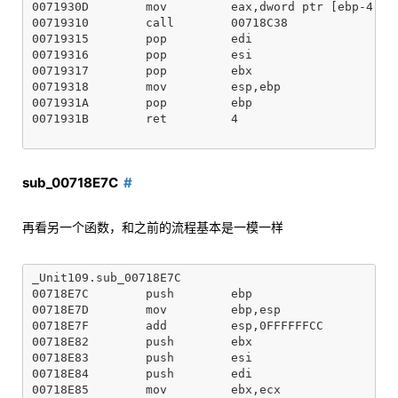
0071930D        mov         eax,dword ptr [ebp-4]

00719310        call        00718C38

00719315        pop         edi

00719316        pop         esi

00719317        pop         ebx

00719318        mov         esp,ebp

0071931A        pop         ebp

0071931B        ret         4

sub_00718E7C
再看另一个函数，和之前的流程基本是一模一样
_Unit109.sub_00718E7C

00718E7C        push        ebp

00718E7D        mov         ebp,esp

00718E7F        add         esp,0FFFFFFCC

00718E82        push        ebx

00718E83        push        esi

00718E84        push        edi

00718E85        mov         ebx,ecx
