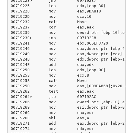
00719223>       jmp         00719237

00719225        lea         edx,[ebp-30]

00719228        mov         eax,9DA818

0071922D        mov         ecx,10

00719232        call        Move

00719237        xor         eax,eax

00719239        mov         dword ptr [ebp-10],eax

0071923C>       jmp         007192C8

00719241        mov         ebx,0C6EF3720

00719246        mov         eax,dword ptr [ebp-4]

00719249        mov         eax,dword ptr [eax]

0071924B        mov         edx,dword ptr [ebp-10]

0071924E        add         eax,edx

00719250        lea         edx,[ebp-0C]

00719253        mov         ecx,8

00719258        call        Move

0071925D        mov         eax,[009DA868];0x20 gvar
00719262        test        eax,eax

00719264>       jle         007192AC

00719266        mov         dword ptr [ebp-1C],eax

00719269        mov         esi,dword ptr [ebp-0C]

0071926C        mov         eax,esi

0071926E        shl         eax,4

00719271        add         eax,dword ptr [ebp-28]

00719274        mov         edx,esi
