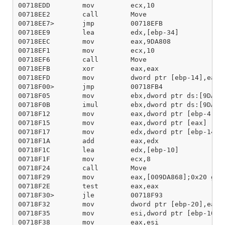
00718EDD        mov         ecx,10

00718EE2        call        Move

00718EE7>       jmp         00718EFB

00718EE9        lea         edx,[ebp-34]

00718EEC        mov         eax,9DA808

00718EF1        mov         ecx,10

00718EF6        call        Move

00718EFB        xor         eax,eax

00718EFD        mov         dword ptr [ebp-14],eax

00718F00>       jmp         00718FB4

00718F05        mov         ebx,dword ptr ds:[9DA86C
00718F0B        imul        ebx,dword ptr ds:[9DA868
00718F12        mov         eax,dword ptr [ebp-4]

00718F15        mov         eax,dword ptr [eax]

00718F17        mov         edx,dword ptr [ebp-14]

00718F1A        add         eax,edx

00718F1C        lea         edx,[ebp-10]

00718F1F        mov         ecx,8

00718F24        call        Move

00718F29        mov         eax,[009DA868];0x20 gvar
00718F2E        test        eax,eax

00718F30>       jle         00718F93

00718F32        mov         dword ptr [ebp-20],eax

00718F35        mov         esi,dword ptr [ebp-10]

00718F38        mov         eax,esi
