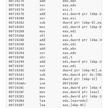
00719276        add         edx,ebx

00719278        xor         eax,edx

0071927A        shr         esi,5

0071927D        add         esi,dword ptr [ebp-24]

00719280        xor         eax,esi

00719282        sub         dword ptr [ebp-8],eax

00719285        mov         edi,dword ptr [ebp-8]

00719288        mov         eax,edi

0071928A        shl         eax,4

0071928D        add         eax,dword ptr [ebp-30]

00719290        mov         edx,edi

00719292        add         edx,ebx

00719294        xor         eax,edx

00719296        shr         edi,5

00719299        add         edi,dword ptr [ebp-2C]

0071929C        xor         eax,edi

0071929E        sub         dword ptr [ebp-0C],eax

007192A1        sub         ebx,dword ptr ds:[9DA86C
007192A7        dec         dword ptr [ebp-1C]

007192AA>       jne         00719269

007192AC        mov         eax,dword ptr [ebp-4]

007192AF        mov         eax,dword ptr [eax]

007192B1        mov         edx,dword ptr [ebp-10]

007192B4        lea         edx,[eax+edx]

007192B7        lea         eax,[ebp-0C]
