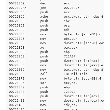
007213C9        dec         ecx

007213CA>       jne         007213C5

007213CC        push        ecx

007213CD        xchg        ecx,dword ptr [ebp-4]

007213D0        push        ebx

007213D1        push        esi

007213D2        push        edi

007213D3        mov         byte ptr [ebp-0D],cl

007213D6        mov         ebx,edx

007213D8        mov         dword ptr [ebp-8],eax

007213DB        xor         eax,eax

007213DD        push        ebp

007213DE        push        721A0F

007213E3        push        dword ptr fs:[eax]

007213E6        mov         dword ptr fs:[eax],esp

007213E9        mov         eax,dword ptr [ebp-8]

007213EC        call        TBLHeli.Init

007213F1        mov         byte ptr [ebp-0E],4

007213F5        xor         ecx,ecx

007213F7        push        ebp

007213F8        push        7219C0

007213FD        push        dword ptr fs:[ecx]

00721400        mov         dword ptr fs:[ecx],esp

00721403        mov         edx,ebx

00721405        mov         eax,edx
