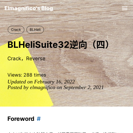
Elmagnifico's Blog
Tog
nav
Crack
BLHeli
BLHeliSuite32逆向（四）
Crack，Reverse
Views:
288
times
Updated on February 16, 2022
Posted by elmagnifico on September 2, 2021
Foreword