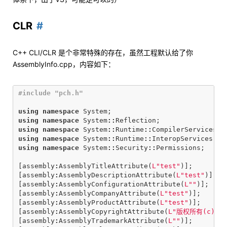
CLR
C++ CLI/CLR 是个非常特殊的存在，虽然工程默认给了你
AssemblyInfo.cpp，内容如下：
using
namespace
System
;
using
namespace
System
::
Reflection
;
using
namespace
System
::
Runtime
::
CompilerServices
;
using
namespace
System
::
Runtime
::
InteropServices
;
using
namespace
System
::
Security
::
Permissions
;
[
assembly
:
AssemblyTitleAttribute
(
L"test"
)];
[
assembly
:
AssemblyDescriptionAttribute
(
L"test"
)];
[
assembly
:
AssemblyConfigurationAttribute
(
L""
)];
[
assembly
:
AssemblyCompanyAttribute
(
L"test"
)];
[
assembly
:
AssemblyProductAttribute
(
L"test"
)];
[
assembly
:
AssemblyCopyrightAttribute
(
L"版权所有(c)  2
[
assembly
:
AssemblyTrademarkAttribute
(
L""
)];