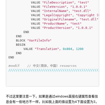
VALUE
"FileDescription"
,
"test"
VALUE
"FileVersion"
,
"1.0.0.1"
VALUE
"InternalName"
,
"test.dll"
VALUE
"LegalCopyright"
,
"Copyright (C) 
VALUE
"OriginalFilename"
,
"test.dll"
VALUE
"ProductName"
,
"test"
VALUE
"ProductVersion"
,
"1.0.0.1"
END
END
BLOCK
"VarFileInfo"
BEGIN
VALUE
"Translation"
,
0x804
,
1200
END
END
///////////////////////////////////////////////////
不过这里要注意一下，如果是通过windows直接右键属性查看信
息会有一些地方不一样，比如我上面的值设置为4下面设置为3，