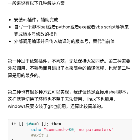
一般来说有以下几种解决方案
安装vs插件，辅助完成
自写一个脚本bat或者python或者exe或者vbs script等等来
完成版本号修改的操作
外部调用编译并且传入编译时的版本号，替代当前值
第一种过于依赖插件，不喜欢，无法保持大家同步。第三种需要
外部调用，不熟悉而且跳出了本来简单的编译流程，也就第二种
算是用的最多的。
第二种也有很多种方式可以实现，我建议还是直接用shell脚本，
这样就算切换了环境也不至于无法使用，linux下也能用，
windows只要安装了git也能用，还算比较简单的。
if
[[
$#=
<0 
]]
;
then

echo
"command=>
$0
, no parameters"
#exit 1