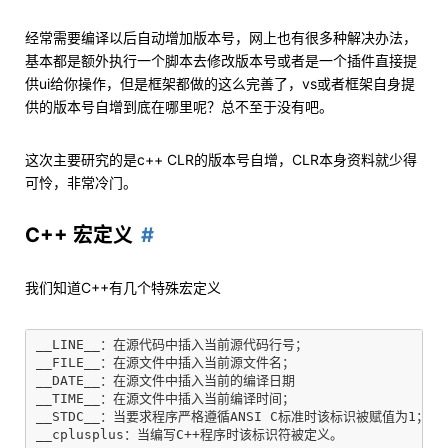
经常需要编译以后自动增加版本号，网上也有很多种解决办法，
基本都是额外执行一个脚本去修改版本号或者是一个插件直接提
供ui给你操作，但是框架都做的这么完善了，vs或者框架自身提
供的版本号自增到底在哪里呢？总不至于没有吧。
这次主要研究的是c++ CLR的版本号自增，CLR本身资料就少得
可怜，非常冷门。
C++ 宏定义
我们知道C++有几个特殊宏定义
__LINE__：在源代码中插入当前源代码行号；

__FILE__：在源文件中插入当前源文件名；

__DATE__：在源文件中插入当前的编译日期

__TIME__：在源文件中插入当前编译时间；

__STDC__：当要求程序严格遵循ANSI C标准时该标识被赋值为1；
