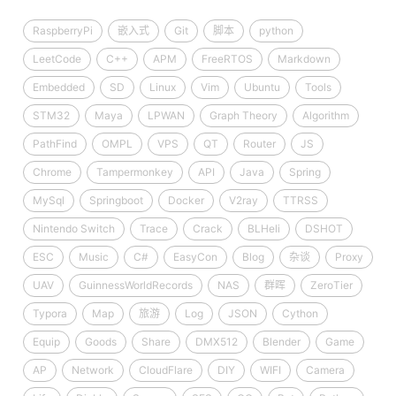
RaspberryPi
嵌入式
Git
脚本
python
LeetCode
C++
APM
FreeRTOS
Markdown
Embedded
SD
Linux
Vim
Ubuntu
Tools
STM32
Maya
LPWAN
Graph Theory
Algorithm
PathFind
OMPL
VPS
QT
Router
JS
Chrome
Tampermonkey
API
Java
Spring
MySql
Springboot
Docker
V2ray
TTRSS
Nintendo Switch
Trace
Crack
BLHeli
DSHOT
ESC
Music
C#
EasyCon
Blog
杂谈
Proxy
UAV
GuinnessWorldRecords
NAS
群晖
ZeroTier
Typora
Map
旅游
Log
JSON
Cython
Equip
Goods
Share
DMX512
Blender
Game
AP
Network
CloudFlare
DIY
WIFI
Camera