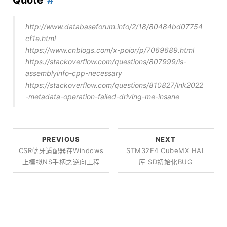
Quote
http://www.databaseforum.info/2/18/80484bd07754
cf1e.html
https://www.cnblogs.com/x-poior/p/7069689.html
https://stackoverflow.com/questions/807999/is-
assemblyinfo-cpp-necessary
https://stackoverflow.com/questions/810827/lnk2022
-metadata-operation-failed-driving-me-insane
PREVIOUS
NEXT
CSR蓝牙适配器在windows
STM32F4 CubeMX HAL
上模拟NS手柄之逆向工程
库 SD初始化BUG