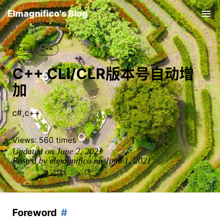
Elmagnifico's Blog
Tog
nav
C#
C++
C++ CLI/CLR版本号自动增
加
c#,c++
Views:
560
times
Updated on June 2, 2021
Posted by elmagnifico on June 1, 2021
Foreword