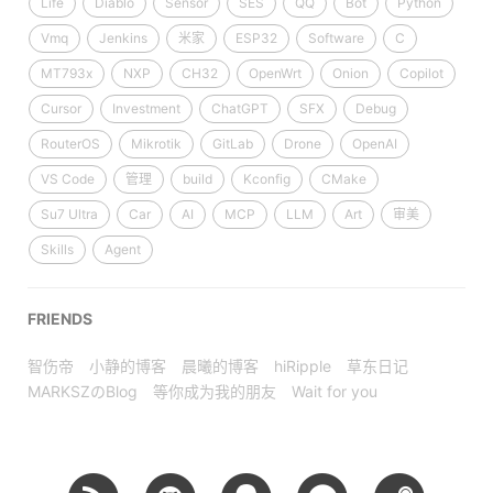
Life
Diablo
Sensor
SES
QQ
Bot
Python
Vmq
Jenkins
米家
ESP32
Software
C
MT793x
NXP
CH32
OpenWrt
Onion
Copilot
Cursor
Investment
ChatGPT
SFX
Debug
RouterOS
Mikrotik
GitLab
Drone
OpenAI
VS Code
管理
build
Kconfig
CMake
Su7 Ultra
Car
AI
MCP
LLM
Art
审美
Skills
Agent
FRIENDS
智伤帝
小静的博客
晨曦的博客
hiRipple
草东日记
MARKSZのBlog
等你成为我的朋友
Wait for you