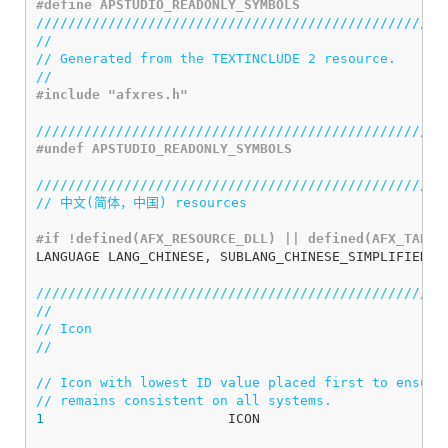
///////////////////////////////////////////////////
//
// Generated from the TEXTINCLUDE 2 resource.
//
///////////////////////////////////////////////////
///////////////////////////////////////////////////
// 中文(简体，中国) resources
LANGUAGE
LANG_CHINESE
,
SUBLANG_CHINESE_SIMPLIFIED
///////////////////////////////////////////////////
//
// Icon
//
// Icon with lowest ID value placed first to ensure
// remains consistent on all systems.
1
ICON
"ap