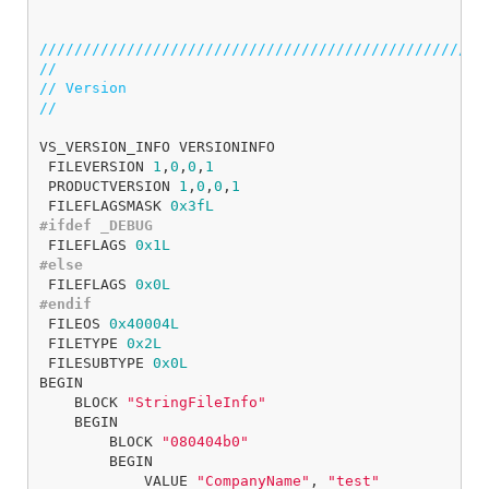
///////////////////////////////////////////////////
//
// Version
//
VS_VERSION_INFO
VERSIONINFO
FILEVERSION
1
,
0
,
0
,
1
PRODUCTVERSION
1
,
0
,
0
,
1
FILEFLAGSMASK
0x3fL
FILEFLAGS
0x1L
FILEFLAGS
0x0L
FILEOS
0x40004L
FILETYPE
0x2L
FILESUBTYPE
0x0L
BEGIN
BLOCK
"StringFileInfo"
BEGIN
BLOCK
"080404b0"
BEGIN
VALUE
"CompanyName"
,
"test"