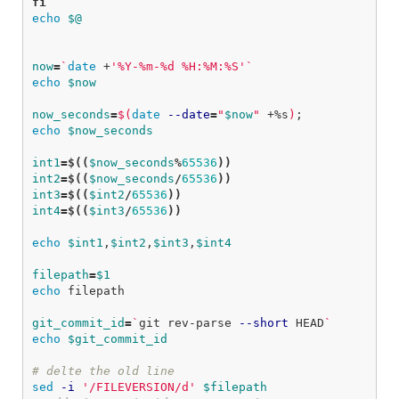
echo
$@
now
=
`
date
 +
'%Y-%m-%d %H:%M:%S'
`
echo
$now
now_seconds
=
$(
date
--date
=
"
$now
"
 +%s
)
;
echo
$now_seconds
int1
=
$((
$now_seconds
%
65536
))
int2
=
$((
$now_seconds
/
65536
))
int3
=
$((
$int2
/
65536
))
int4
=
$((
$int3
/
65536
))
echo
$int1
,
$int2
,
$int3
,
$int4
filepath
=
$1
echo 
filepath

git_commit_id
=
`
git rev-parse 
--short
 HEAD
`
echo
$git_commit_id
# delte the old line
sed
-i
'/FILEVERSION/d'
$filepath