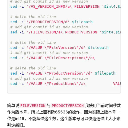
# add git commit id as new version
sed
-i
'/VS_VERSION_INFO/a\ FILEVERSION '
$int4
,
$int
# delte the old line
sed
-i
'/PRODUCTVERSION/d'
$filepath
# add git commit id as new version
sed
-i
'/FILEVERSION/a\ PRODUCTVERSION '
$int4
,
$int3
# delte the old line
sed
-i
'/VALUE \"FileVersion\"/d'
$filepath
# add git commit id as new version
sed
-i
'/VALUE \"FileDescription\"/a\            VA
# delte the old line
sed
-i
'/VALUE \"ProductVersion\"/d'
$filepath
# add git commit id as new version
sed
-i
'/VALUE \"ProductName\"/a\            VALUE 
简单说
与
我使用当前时间秒数
FILEVERSION
PRODUCTVERSION
作为版本号，所以上面有除65536的操作，因为实际上版本号一
位是int16，不能超过这个数，这个版本号可以快速通过比大小来
判定新旧。