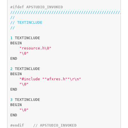
///////////////////////////////////////////////////
//
// TEXTINCLUDE
//
1
TEXTINCLUDE
BEGIN
"resource.h
\0
"
"
\0
"
END
2
TEXTINCLUDE
BEGIN
"#include ""afxres.h""
\r\n
"
"
\0
"
END
3
TEXTINCLUDE
BEGIN
"
\0
"
END