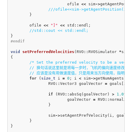
ofile
<<
sim
->
getAgentPosit
///ofile<<sim->getAgentPosition(i);
}
ofile
<<
"]"
<<
std
::
endl
;
//std::cout << std::endl;
}
void
setPreferredVelocities
(
RVO
::
RVOSimulator
*
sim
)
{
/* Set the preferred velocity to be a vecto
// 换句话说这里就是将每一步时，飞机的偏向速度修改成
// 应该是没有用做速度值，只是用来当方向使用，指明运
for
(
size_t
i
=
0
;
i
<
sim
->
getNumAgents
();
RVO
::
Vector3
goalVector
=
goals
[
i
]
if
(
RVO
::
absSq
(
goalVector
)
>
1.0
f
)
goalVector
=
RVO
::
normalize
}
sim
->
setAgentPrefVelocity
(
i
,
goalVe
}
}