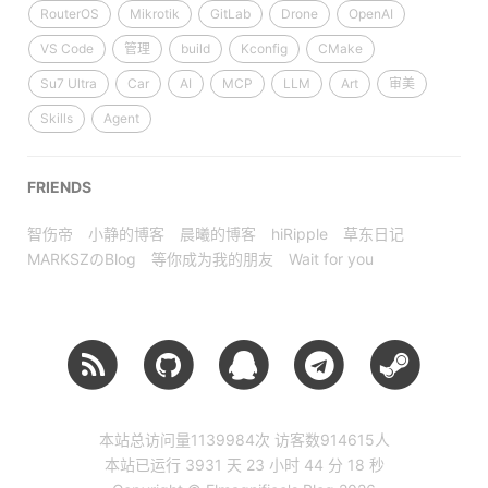
RouterOS
Mikrotik
GitLab
Drone
OpenAI
VS Code
管理
build
Kconfig
CMake
Su7 Ultra
Car
AI
MCP
LLM
Art
审美
Skills
Agent
FRIENDS
智伤帝
小静的博客
晨曦的博客
hiRipple
草东日记
MARKSZのBlog
等你成为我的朋友
Wait for you
本站总访问量
1139984
次
访客数
914615
人
本站已运行 3931 天
23 小时 44 分 19 秒