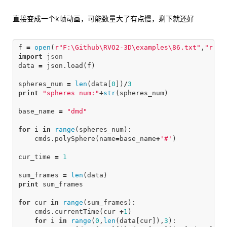
直接变成一个k帧动画，可能数量大了有点慢，剩下就还好
f
=
open
(
r"F:\Github\RVO2-3D\examples\86.txt"
,
"r"
)
import
json
data
=
json
.
load
(
f
)
spheres_num
=
len
(
data
[
0
])
/
3
print
"spheres num:"
+
str
(
spheres_num
)
base_name
=
"dmd"
for
i
in
range
(
spheres_num
):
cmds
.
polySphere
(
name
=
base_name
+
'#'
)
cur_time
=
1
sum_frames
=
len
(
data
)
print
sum_frames
for
cur
in
range
(
sum_frames
):
cmds
.
currentTime
(
cur
+
1
)
for
i
in
range
(
0
,
len
(
data
[
cur
]),
3
):