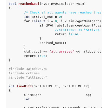
bool
reachedGoal
(
RVO
::
RVOSimulator
*
sim
)
{
/* Check if all agents have reached their g
int
arrived_num
=
0
;
for
(
size_t
i
=
0
;
i
<
sim
->
getNumAgents
();
if
(
RVO
::
absSq
(
sim
->
getAgentPositio
//std::cout << "Arrived：" <
return
false
;
}
arrived_num
++
;
}
std
::
cout
<<
"all arrived"
<<
std
::
endl
;
return
true
;
}
#include <windows.h>

#include <ctime>

int
TimeDiff
(
SYSTEMTIME
t1
,
SYSTEMTIME
t2
)
{
CTimeSpan
sp
;
int
s1
,
CTime
tm1
(
t1
.
wYear
,
t1
.
wMonth
,
t1
.
wDay
,
0
,