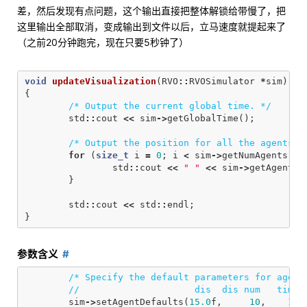
差，然后发现有点问题，这个输出直接把整体解锁给带慢了，把
这里输出全部取消，变成输出到文件以后，立马速度就提起来了
（之前20分钟跑完，现在只要5秒钟了）
void
updateVisualization
(
RVO
::
RVOSimulator
*
sim
)
{
/* Output the current global time. */
std
::
cout
<<
sim
->
getGlobalTime
();
/* Output the position for all the agents. 
for
(
size_t
i
=
0
;
i
<
sim
->
getNumAgents
();
std
::
cout
<<
" "
<<
sim
->
getAgentPo
}
std
::
cout
<<
std
::
endl
;
}
参数含义
/* Specify the default parameters for agent
//                     dis  dis num   timeH
sim
->
setAgentDefaults
(
15.0
f
,
10
,
10.