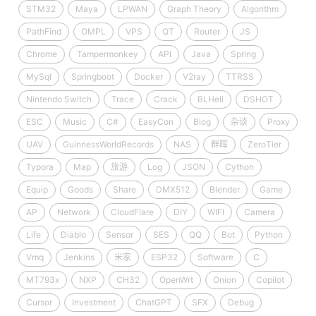
STM32
Maya
LPWAN
Graph Theory
Algorithm
PathFind
OMPL
VPS
QT
Router
JS
Chrome
Tampermonkey
API
Java
Spring
MySql
Springboot
Docker
V2ray
TTRSS
Nintendo Switch
Trace
Crack
BLHeli
DSHOT
ESC
Music
C#
EasyCon
Blog
杂谈
Proxy
UAV
GuinnessWorldRecords
NAS
群晖
ZeroTier
Typora
Map
旅游
Log
JSON
Cython
Equip
Goods
Share
DMX512
Blender
Game
AP
Network
CloudFlare
DIY
WIFI
Camera
Life
Diablo
Sensor
SES
QQ
Bot
Python
Vmq
Jenkins
米家
ESP32
Software
C
MT793x
NXP
CH32
OpenWrt
Onion
Copilot
Cursor
Investment
ChatGPT
SFX
Debug