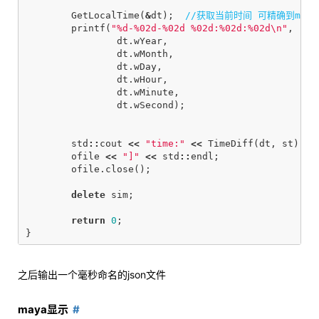
GetLocalTime
(
&
dt
);
//获取当前时间 可精确到ms
printf
(
"%d-%02d-%02d %02d:%02d:%02d
\n
"
,
dt
.
wYear
,
dt
.
wMonth
,
dt
.
wDay
,
dt
.
wHour
,
dt
.
wMinute
,
dt
.
wSecond
);
std
::
cout
<<
"time:"
<<
TimeDiff
(
dt
,
st
)
<<
ofile
<<
"]"
<<
std
::
endl
;
ofile
.
close
();
delete
sim
;
return
0
;
}
之后输出一个毫秒命名的json文件
maya显示