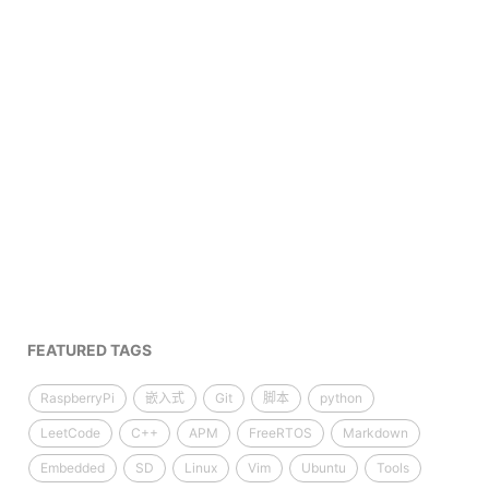
FEATURED TAGS
RaspberryPi
嵌入式
Git
脚本
python
LeetCode
C++
APM
FreeRTOS
Markdown
Embedded
SD
Linux
Vim
Ubuntu
Tools