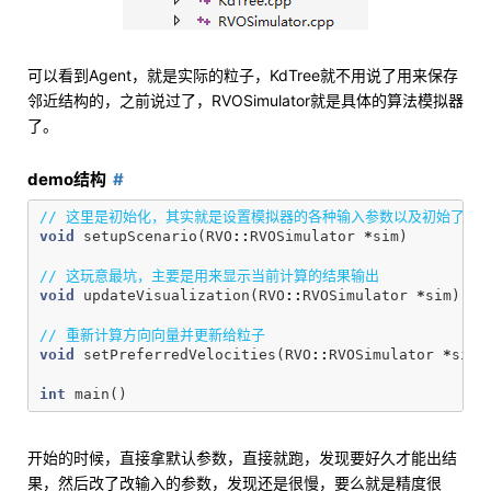
可以看到Agent，就是实际的粒子，KdTree就不用说了用来保存
邻近结构的，之前说过了，RVOSimulator就是具体的算法模拟器
了。
demo结构
// 这里是初始化，其实就是设置模拟器的各种输入参数以及初始了这
void
setupScenario
(
RVO
::
RVOSimulator
*
sim
)
// 这玩意最坑，主要是用来显示当前计算的结果输出
void
updateVisualization
(
RVO
::
RVOSimulator
*
sim
)
// 重新计算方向向量并更新给粒子
void
setPreferredVelocities
(
RVO
::
RVOSimulator
*
sim
)
int
main
()
开始的时候，直接拿默认参数，直接就跑，发现要好久才能出结
果，然后改了改输入的参数，发现还是很慢，要么就是精度很