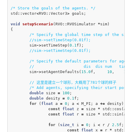
/* Store the goals of the agents. */
std
::
vector
<
RVO
::
Vector3
>
goals
;
void
setupScenario
(
RVO
::
RVOSimulator
*
sim
)
{
/* Specify the global time step of the simu
//sim->setTimeStep(0.01f);
sim
->
setTimeStep
(
0.1
f
);
//sim->setTimeStep(0.01f);
/* Specify the default parameters for agent
//                     dis  dis num   timeH
sim
->
setAgentDefaults
(
15.0
f
,
10
,
10.
// 这里是建立一个球形，大概用了781个球的样子
/* Add agents, specifying their start posit
double
size
=
100
;
double
desity
=
0.1
f
;
for
(
float
a
=
0
;
a
<
M_PI
;
a
+=
desity
)
{
const
float
z
=
size
*
std
::
cos
(
a
);
const
float
r
=
size
*
std
::
sin
(
a
);
for
(
size_t
i
=
0
;
i
<
r
/
2.5
f
;
++
const
float
x
=
r
*
std
::
co