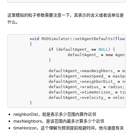
这里模拟的粒子参数需要注意一下，其表示的含义或者说单位是
什么。
void
RVOSimulator
::
setAgentDefaults
(
float
n
{
if
(
defaultAgent_
==
NULL
)
{
defaultAgent_
=
new
Agent
(
t
}
defaultAgent_
->
maxNeighbors_
=
maxN
defaultAgent_
->
maxSpeed_
=
maxSpeed
defaultAgent_
->
neighborDist_
=
neig
defaultAgent_
->
radius_
=
radius
;
defaultAgent_
->
timeHorizon_
=
timeH
defaultAgent_
->
velocity_
=
velocity
}
neighborDist，就是表示多少范围内算作近邻
maxNeighbors，是该范围内最多计算多少个近邻
timeHorizon，这个理解为预测提前规避时间，他与速度有关