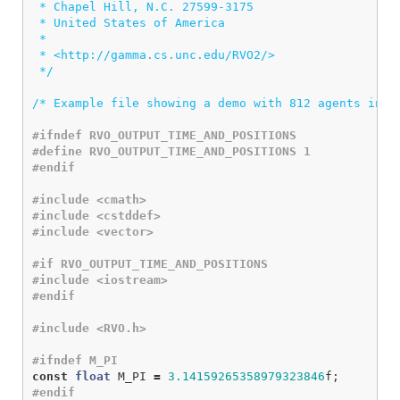
 * Chapel Hill, N.C. 27599-3175

 * United States of America

 *

 * <http://gamma.cs.unc.edu/RVO2/>

 */
/* Example file showing a demo with 812 agents init
#ifndef RVO_OUTPUT_TIME_AND_POSITIONS

#define RVO_OUTPUT_TIME_AND_POSITIONS 1

#include <cmath>

#include <cstddef>

#if RVO_OUTPUT_TIME_AND_POSITIONS

#include <iostream>

const
float
M_PI
=
3.14159265358979323846
f
;