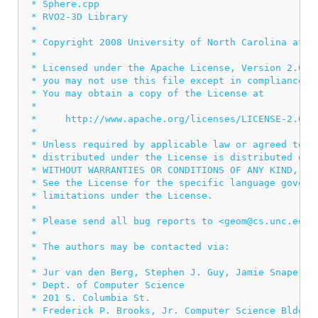
 * Sphere.cpp

 * RVO2-3D Library

 *

 * Copyright 2008 University of North Carolina at Ch
 *

 * Licensed under the Apache License, Version 2.0 (t
 * you may not use this file except in compliance wi
 * You may obtain a copy of the License at

 *

 *     http://www.apache.org/licenses/LICENSE-2.0

 *

 * Unless required by applicable law or agreed to in
 * distributed under the License is distributed on a
 * WITHOUT WARRANTIES OR CONDITIONS OF ANY KIND, eit
 * See the License for the specific language governi
 * limitations under the License.

 *

 * Please send all bug reports to <geom@cs.unc.edu>.
 *

 * The authors may be contacted via:

 *

 * Jur van den Berg, Stephen J. Guy, Jamie Snape, Mi
 * Dept. of Computer Science

 * 201 S. Columbia St.

 * Frederick P. Brooks, Jr. Computer Science Bldg.
