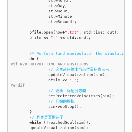
st
.
wMonth
,
st
.
wDay
,
st
.
wHour
,
st
.
wMinute
,
st
.
wSecond
);
ofile
.
open
(
now
+
".txt"
,
std
::
ios
::
out
);
ofile
<<
"["
<<
std
::
endl
;
/* Perform (and manipulate) the simulation.
do
{
// 这里就是输出当前位置信息而已
updateVisualization
(
sim
);
ofile
<<
","
;
// 更新目标速度方向
setPreferredVelocities
(
sim
);
// 开始跑模拟
sim
->
doStep
();
}
// 判定是否到达了
while
(
!
reachedGoal
(
sim
));
updateVisualization
(
sim
);