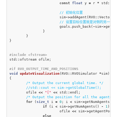
const
float
y
=
r
*
std
::
si
// 初始化位置
sim
->
addAgent
(
RVO
::
Vector3
(
// 设置目标位置就是对侧的另一个
goals
.
push_back
(
-
sim
->
getAg
}
}
}
std
::
ofstream
ofile
;
void
updateVisualization
(
RVO
::
RVOSimulator
*
sim
)
{
/* Output the current global time. */
//std::cout << sim->getGlobalTime();
ofile
<<
"["
<<
std
::
endl
;
/* Output the position for all the agents. 
for
(
size_t
i
=
0
;
i
<
sim
->
getNumAgents
();
if
(
i
<
sim
->
getNumAgents
()
-
1
)
ofile
<<
sim
->
getAgentPosit
else