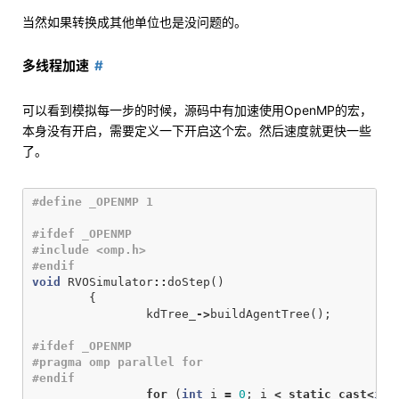
当然如果转换成其他单位也是没问题的。
多线程加速
可以看到模拟每一步的时候，源码中有加速使用OpenMP的宏，
本身没有开启，需要定义一下开启这个宏。然后速度就更快一些
了。
#ifdef _OPENMP

#include <omp.h>

void
RVOSimulator
::
doStep
()
{
kdTree_
->
buildAgentTree
();
#ifdef _OPENMP

#pragma omp parallel for

for
(
int
i
=
0
;
i
<
static_cast
<
int