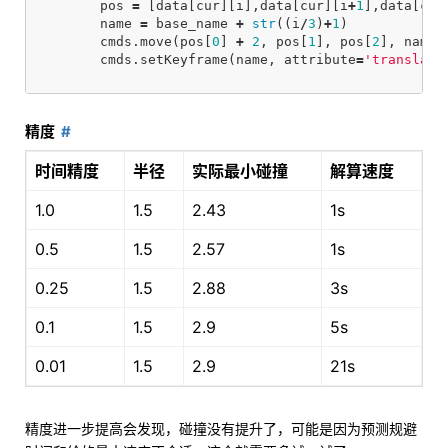
pos
=
[
data
[
cur
][
i
],
data
[
cur
][
i
+
1
],
data
[
cur
name
=
base_name
+
str
((
i
/
3
)
+
1
)
cmds
.
move
(
pos
[
0
]
+
2
,
pos
[
1
],
pos
[
2
],
name
,
cmds
.
setKeyframe
(
name
,
attribute
=
'translate
精度
时间精度
半径
实际最小碰撞
解算速度
1.0
1.5
2.43
1s
0.5
1.5
2.57
1s
0.25
1.5
2.88
3s
0.1
1.5
2.9
5s
0.01
1.5
2.9
21s
精度进一步提高会发现，碰撞没有提升了，可能是因为预测规避