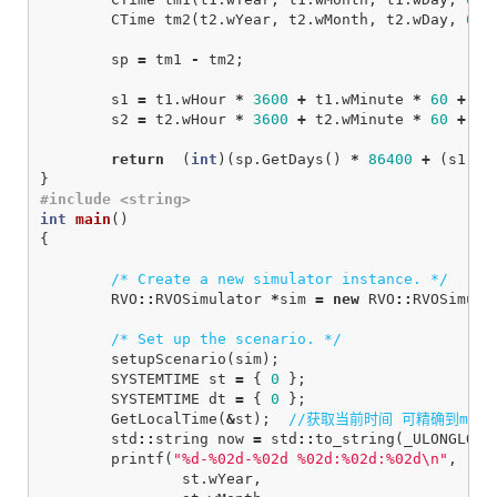
CTime
tm2
(
t2
.
wYear
,
t2
.
wMonth
,
t2
.
wDay
,
0
,
sp
=
tm1
-
tm2
;
s1
=
t1
.
wHour
*
3600
+
t1
.
wMinute
*
60
+
t1
s2
=
t2
.
wHour
*
3600
+
t2
.
wMinute
*
60
+
t2
return
(
int
)(
sp
.
GetDays
()
*
86400
+
(
s1
-
}
int
main
()
{
/* Create a new simulator instance. */
RVO
::
RVOSimulator
*
sim
=
new
RVO
::
RVOSimula
/* Set up the scenario. */
setupScenario
(
sim
);
SYSTEMTIME
st
=
{
0
};
SYSTEMTIME
dt
=
{
0
};
GetLocalTime
(
&
st
);
//获取当前时间 可精确到ms
std
::
string
now
=
std
::
to_string
(
_ULONGLONG
printf
(
"%d-%02d-%02d %02d:%02d:%02d
\n
"
,
st
.
wYear
,