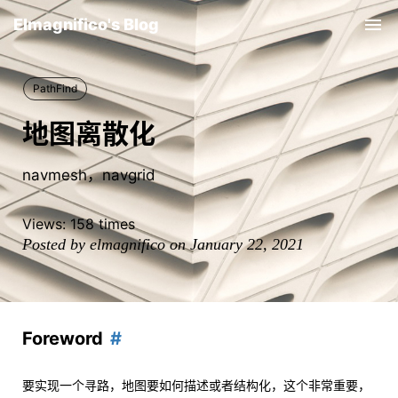
Elmagnifico's Blog
Tog
nav
PathFind
地图离散化
navmesh，navgrid
Views:
158
times
Posted by elmagnifico on January 22, 2021
Foreword
要实现一个寻路，地图要如何描述或者结构化，这个非常重要，