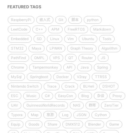
FEATURED TAGS
RaspberryPi
嵌入式
Git
脚本
python
LeetCode
C++
APM
FreeRTOS
Markdown
Embedded
SD
Linux
Vim
Ubuntu
Tools
STM32
Maya
LPWAN
Graph Theory
Algorithm
PathFind
OMPL
VPS
QT
Router
JS
Chrome
Tampermonkey
API
Java
Spring
MySql
Springboot
Docker
V2ray
TTRSS
Nintendo Switch
Trace
Crack
BLHeli
DSHOT
ESC
Music
C#
EasyCon
Blog
杂谈
Proxy
UAV
GuinnessWorldRecords
NAS
群晖
ZeroTier
Typora
Map
旅游
Log
JSON
Cython
Equip
Goods
Share
DMX512
Blender
Game