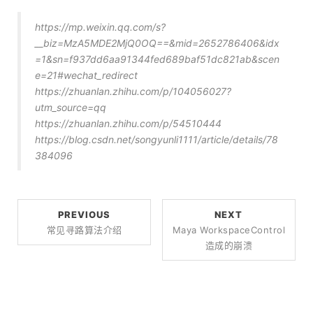
https://mp.weixin.qq.com/s?
__biz=MzA5MDE2MjQ0OQ==&mid=2652786406&idx
=1&sn=f937dd6aa91344fed689baf51dc821ab&scen
e=21#wechat_redirect
https://zhuanlan.zhihu.com/p/104056027?
utm_source=qq
https://zhuanlan.zhihu.com/p/54510444
https://blog.csdn.net/songyunli1111/article/details/78
384096
PREVIOUS
NEXT
常见寻路算法介绍
Maya WorkspaceControl
造成的崩溃