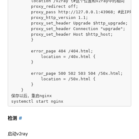
        location /v2ray {#这个位置和v2ray中的相同

        proxy_redirect off;

        proxy_pass http://127.0.0.1:43968; #
        proxy_http_version 1.1;

        proxy_set_header Upgrade $http_upgrade;

        proxy_set_header Connection "upgrade";

        proxy_set_header Host $http_host;

        }

        error_page 404 /404.html;

            location = /40x.html {

        }

        error_page 500 502 503 504 /50x.html;

            location = /50x.html {

        }

    }

保存以后，重启nginx

检测
启动v2ray