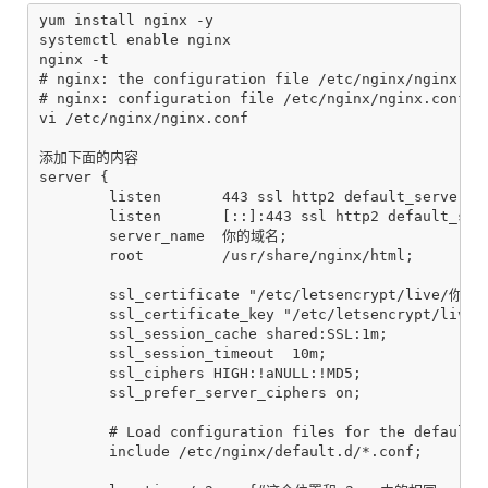
yum install nginx -y

systemctl enable nginx

nginx -t

# nginx: the configuration file /etc/nginx/nginx.con
# nginx: configuration file /etc/nginx/nginx.conf te
vi /etc/nginx/nginx.conf

添加下面的内容

server {

        listen       443 ssl http2 default_server;

        listen       [::]:443 ssl http2 default_serv
        server_name  你的域名;

        root         /usr/share/nginx/html;

        ssl_certificate "/etc/letsencrypt/live/你的域
        ssl_certificate_key "/etc/letsencrypt/live
        ssl_session_cache shared:SSL:1m;

        ssl_session_timeout  10m;

        ssl_ciphers HIGH:!aNULL:!MD5;

        ssl_prefer_server_ciphers on;

        # Load configuration files for the default s
        include /etc/nginx/default.d/*.conf;
