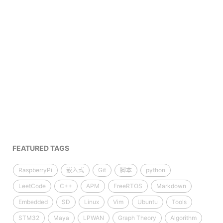
FEATURED TAGS
RaspberryPi
嵌入式
Git
脚本
python
LeetCode
C++
APM
FreeRTOS
Markdown
Embedded
SD
Linux
Vim
Ubuntu
Tools
STM32
Maya
LPWAN
Graph Theory
Algorithm