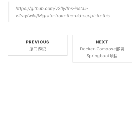
https://github.com/v2fly/fhs-install-
v2ray/wiki/Migrate-from-the-old-script-to-this
PREVIOUS
NEXT
厦门游记
Docker-Compose部署
Springboot项目