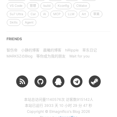
VS Code
管理
build
Kconfig
CMake
Su7 Ultra
Car
AI
MCP
LLM
Art
审美
Skills
Agent
FRIENDS
智伤帝
小静的博客
晨曦的博客
hiRipple
草东日记
MARKSZのBlog
等你成为我的朋友
Wait for you
本站总访问量
1140576
次
访客数
915142
人
本站已运行 3933 天
10 小时 29 分 47 秒
Copyright © Elmagnifico's Blog 2026