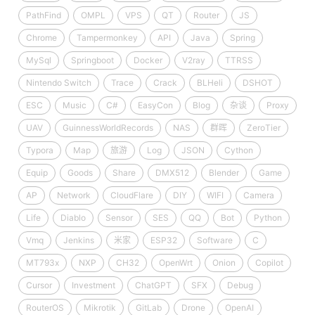
PathFind
OMPL
VPS
QT
Router
JS
Chrome
Tampermonkey
API
Java
Spring
MySql
Springboot
Docker
V2ray
TTRSS
Nintendo Switch
Trace
Crack
BLHeli
DSHOT
ESC
Music
C#
EasyCon
Blog
杂谈
Proxy
UAV
GuinnessWorldRecords
NAS
群晖
ZeroTier
Typora
Map
旅游
Log
JSON
Cython
Equip
Goods
Share
DMX512
Blender
Game
AP
Network
CloudFlare
DIY
WIFI
Camera
Life
Diablo
Sensor
SES
QQ
Bot
Python
Vmq
Jenkins
米家
ESP32
Software
C
MT793x
NXP
CH32
OpenWrt
Onion
Copilot
Cursor
Investment
ChatGPT
SFX
Debug
RouterOS
Mikrotik
GitLab
Drone
OpenAI