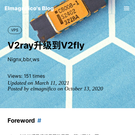
Elmagnifico's Blog
Tog
nav
VPS
V2ray升级到V2fly
Nignx,bbr,ws
Views:
151
times
Updated on March 11, 2021
Posted by elmagnifico on October 13, 2020
Foreword