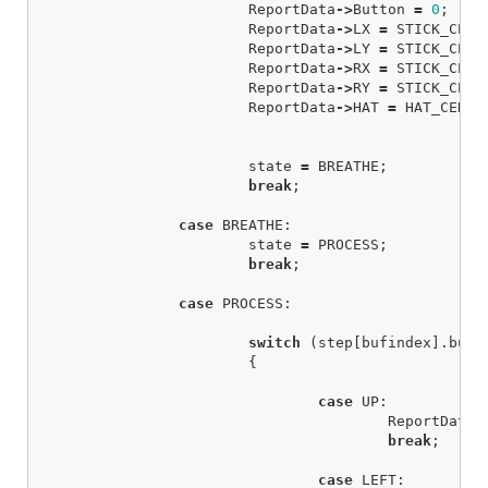
ReportData
->
Button
=
0
;
ReportData
->
LX
=
STICK_CENT
ReportData
->
LY
=
STICK_CENT
ReportData
->
RX
=
STICK_CENT
ReportData
->
RY
=
STICK_CENT
ReportData
->
HAT
=
HAT_CENTE
state
=
BREATHE
;
break
;
case
BREATHE
:
state
=
PROCESS
;
break
;
case
PROCESS
:
switch
(
step
[
bufindex
].
butt
{
case
UP
:
ReportData
-
break
;
case
LEFT
: