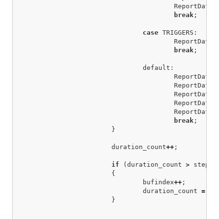
ReportData
-
break
;
case
TRIGGERS
:
ReportData
-
break
;
default:
ReportData
-
ReportData
-
ReportData
-
ReportData
-
ReportData
-
break
;
}
duration_count
++
;
if
(
duration_count
>
step
[
b
{
bufindex
++
;
duration_count
=
0
;
}