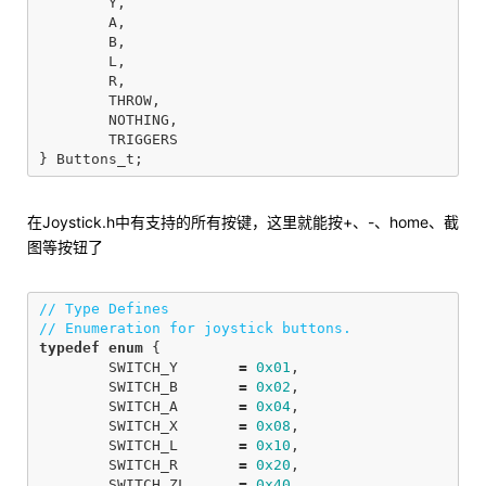
Y
,
A
,
B
,
L
,
R
,
THROW
,
NOTHING
,
TRIGGERS
}
Buttons_t
;
在Joystick.h中有支持的所有按键，这里就能按+、-、home、截
图等按钮了
// Type Defines
// Enumeration for joystick buttons.
typedef
enum
{
SWITCH_Y
=
0x01
,
SWITCH_B
=
0x02
,
SWITCH_A
=
0x04
,
SWITCH_X
=
0x08
,
SWITCH_L
=
0x10
,
SWITCH_R
=
0x20
,
SWITCH_ZL
=
0x40
,