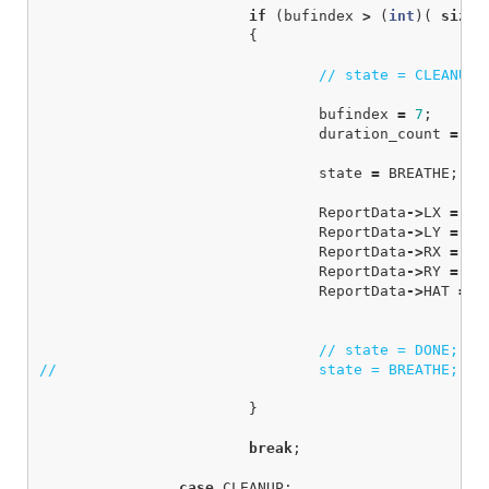
if
(
bufindex
>
(
int
)(
sizeo
{
// state = CLEANUP;
bufindex
=
7
;
duration_count
=
0
;
state
=
BREATHE
;
ReportData
->
LX
=
ST
ReportData
->
LY
=
ST
ReportData
->
RX
=
ST
ReportData
->
RY
=
ST
ReportData
->
HAT
=
H
// state = DONE;
//				state = BREATHE;
}
break
;
case
CLEANUP
: