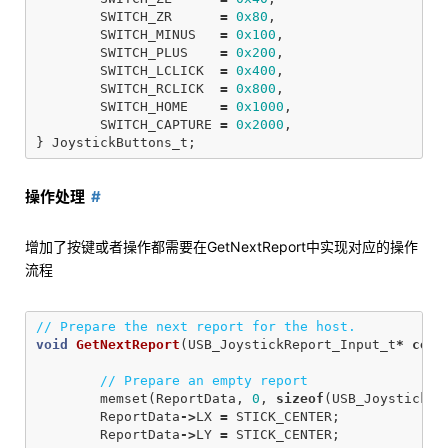
SWITCH_ZR
=
0x80
,
SWITCH_MINUS
=
0x100
,
SWITCH_PLUS
=
0x200
,
SWITCH_LCLICK
=
0x400
,
SWITCH_RCLICK
=
0x800
,
SWITCH_HOME
=
0x1000
,
SWITCH_CAPTURE
=
0x2000
,
}
JoystickButtons_t
;
操作处理
增加了按键或者操作都需要在GetNextReport中实现对应的操作
流程
// Prepare the next report for the host.
void
GetNextReport
(
USB_JoystickReport_Input_t
*
cons
// Prepare an empty report
memset
(
ReportData
,
0
,
sizeof
(
USB_JoystickRe
ReportData
->
LX
=
STICK_CENTER
;
ReportData
->
LY
=
STICK_CENTER
;