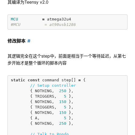
其编译为Teensy v2.0
MCU
=
修改脚本
其逻辑完全在这个step中，前面是相当于一个等待延迟，从第七
步开始才是整个循环的脚本内容
static
const
command
step
[]
=
{
// Setup controller
{
NOTHING
,
250
},
{
TRIGGERS
,
5
},
{
NOTHING
,
150
},
{
TRIGGERS
,
5
},
{
NOTHING
,
150
},
{
A
,
5
},
{
NOTHING
,
250
},
// Talk to Pondo