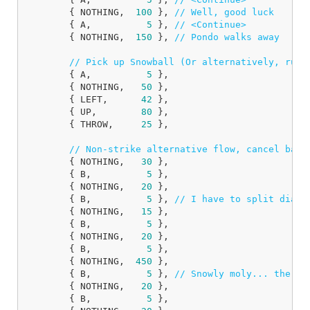
{
NOTHING
,
100
},
// Well, good luck
{
A
,
5
},
// <Continue>
{
NOTHING
,
150
},
// Pondo walks away
// Pick up Snowball (Or alternatively, run 
{
A
,
5
},
{
NOTHING
,
50
},
{
LEFT
,
42
},
{
UP
,
80
},
{
THROW
,
25
},
// Non-strike alternative flow, cancel bail
{
NOTHING
,
30
},
{
B
,
5
},
{
NOTHING
,
20
},
{
B
,
5
},
// I have to split dialo
{
NOTHING
,
15
},
{
B
,
5
},
{
NOTHING
,
20
},
{
B
,
5
},
{
NOTHING
,
450
},
{
B
,
5
},
// Snowly moly... there 
{
NOTHING
,
20
},
{
B
,
5
},