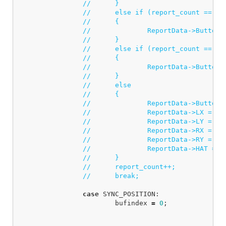
// 	}
// 	else if (report_count ==
// 	{
// 		ReportData->Butt
// 	}
// 	else if (report_count ==
// 	{
// 		ReportData->Butto
// 	}
// 	else
// 	{
// 		ReportData->Button
// 		ReportData->LX = 
// 		ReportData->LY = 
// 		ReportData->RX = 
// 		ReportData->RY = 
// 		ReportData->HAT =
// 	}
// 	report_count++;
// 	break;
case
SYNC_POSITION
:
bufindex
=
0
;