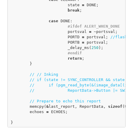
state
=
DONE
;
break
;
case
DONE
:
portsval
=
~
portsval
;
PORTD
=
portsval
;
//flash L
PORTB
=
portsval
;
_delay_ms
(
250
);
return
;
}
// // Inking
// if (state != SYNC_CONTROLLER && state !=
// 	if (pgm_read_byte(&(image_data[(x
// 		ReportData->Button |= SWIT
// Prepare to echo this report
memcpy
(
&
last_report
,
ReportData
,
sizeof
(
USB
echoes
=
ECHOES
;
}