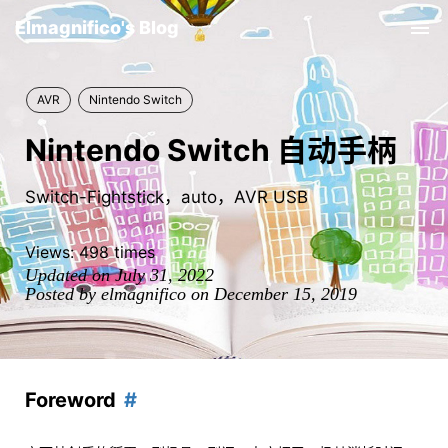
Elmagnifico's Blog
Tog
nav
AVR
Nintendo Switch
Nintendo Switch 自动手柄
Switch-Fightstick，auto，AVR USB
Views:
498
times
Updated on July 31, 2022
Posted by elmagnifico on December 15, 2019
Foreword