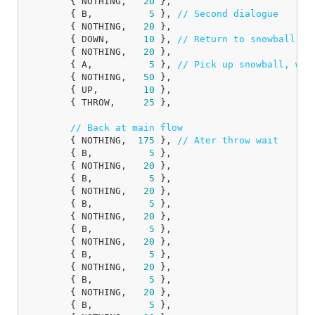
{
NOTHING
,
20
},
{
B
,
5
},
// Second dialogue
{
NOTHING
,
20
},
{
DOWN
,
10
},
// Return to snowball
{
NOTHING
,
20
},
{
A
,
5
},
// Pick up snowball, we 
{
NOTHING
,
50
},
{
UP
,
10
},
{
THROW
,
25
},
// Back at main flow
{
NOTHING
,
175
},
// Ater throw wait
{
B
,
5
},
{
NOTHING
,
20
},
{
B
,
5
},
{
NOTHING
,
20
},
{
B
,
5
},
{
NOTHING
,
20
},
{
B
,
5
},
{
NOTHING
,
20
},
{
B
,
5
},
{
NOTHING
,
20
},
{
B
,
5
},
{
NOTHING
,
20
},
{
B
,
5
},