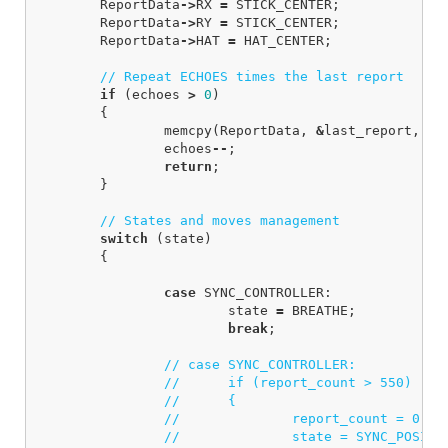
ReportData
->
RX
=
STICK_CENTER
;
ReportData
->
RY
=
STICK_CENTER
;
ReportData
->
HAT
=
HAT_CENTER
;
// Repeat ECHOES times the last report
if
(
echoes
>
0
)
{
memcpy
(
ReportData
,
&
last_report
,
si
echoes
--
;
return
;
}
// States and moves management
switch
(
state
)
{
case
SYNC_CONTROLLER
:
state
=
BREATHE
;
break
;
// case SYNC_CONTROLLER:
// 	if (report_count > 550)
// 	{
// 		report_count = 0;
// 		state = SYNC_POSIT