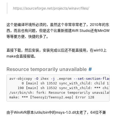
https://sourceforge.net/projects/winavr/files/
这个是编译环境所必须的，虽然这个非常非常老了，2010年的东
西，而且也有问题，但是这个比重新搭建AVR Studio还有MinGW
等等要方便、快捷的多了。
直接下载，然后安装，安装完成以后还不能直接用，在win10上
make会直接报错。
Resource temporarily unavailable
avr-objcopy 
-O
 ihex 
-j
 .eeprom 
--set-section-flags
=
      0 
[
main] sh 13532 sync_with_child: child 1284
    190 
[
main] sh 13532 sync_with_child: 
***
 child 
/usr/bin/sh: fork: Resource temporarily unavailable

make: 
***
[
由于WinAVR原本/utils/bin中的msys-1.0.dll太老了，64位不兼