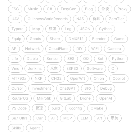
ESC
Music
C#
EasyCon
Blog
杂谈
Proxy
UAV
GuinnessWorldRecords
NAS
群晖
ZeroTier
Typora
Map
旅游
Log
JSON
Cython
Equip
Goods
Share
DMX512
Blender
Game
AP
Network
CloudFlare
DIY
WIFI
Camera
Life
Diablo
Sensor
SES
QQ
Bot
Python
Vmq
Jenkins
米家
ESP32
Software
C
MT793x
NXP
CH32
OpenWrt
Onion
Copilot
Cursor
Investment
ChatGPT
SFX
Debug
RouterOS
Mikrotik
GitLab
Drone
OpenAI
VS Code
管理
build
Kconfig
CMake
Su7 Ultra
Car
AI
MCP
LLM
Art
审美
Skills
Agent