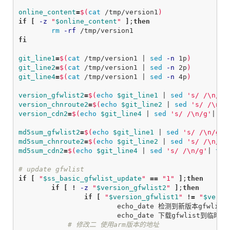
online_content
=
$(
cat
 /tmp/version1
)
if
[
-z
"
$online_content
"
]
;
then

rm
-rf
fi

git_line1
=
$(
cat
 /tmp/version1 | 
sed
-n
 1p
)
git_line2
=
$(
cat
 /tmp/version1 | 
sed
-n
 2p
)
git_line4
=
$(
cat
 /tmp/version1 | 
sed
-n
 4p
)
version_gfwlist2
=
$(
echo
$git_line1
 | 
sed
's/ /\n/g'
version_chnroute2
=
$(
echo
$git_line2
 | 
sed
's/ /\n/g
version_cdn2
=
$(
echo
$git_line4
 | 
sed
's/ /\n/g'
| 
se
md5sum_gfwlist2
=
$(
echo
$git_line1
 | 
sed
's/ /\n/g'
|
md5sum_chnroute2
=
$(
echo
$git_line2
 | 
sed
's/ /\n/g'
md5sum_cdn2
=
$(
echo
$git_line4
 | 
sed
's/ /\n/g'
| 
tai
# update gfwlist
if
[
"
$ss_basic_gfwlist_update
"
==
"1"
]
;
then

	if
[
!
-z
"
$version_gfwlist2
"
]
;
then

		if
[
"
$version_gfwlist1
"
!=
"
$versi
echo_date 检测到新版本gfwlist
			echo_date 下载gfwlist到临时文件...

# 修改二 使用arm版本的地址