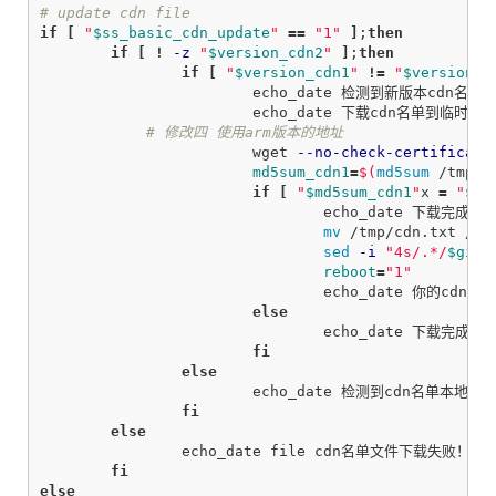
# update cdn file
if
[
"
$ss_basic_cdn_update
"
==
"1"
]
;
then

	if
[
!
-z
"
$version_cdn2
"
]
;
then

		if
[
"
$version_cdn1
"
!=
"
$version_c
echo_date 检测到新版本cdn名单，
			echo_date 下载cdn名单到临时文件...

# 修改四 使用arm版本的地址
			wget 
--no-check-certificate
md5sum_cdn1
=
$(
md5sum
 /tmp/c
if
[
"
$md5sum_cdn1
"
x 
=
"
$md
echo_date 下载完成
mv
 /tmp/cdn.txt /ko
sed
-i
"4s/.*/
$git_
reboot
=
"1"
				echo_date 你的cdn名单已经更新到最新了哦~

else

echo_date 下载完成
fi

		else

echo_date 检测到cdn名单本地
fi

	else

echo_date file cdn名单文件下载失败！

fi

else
