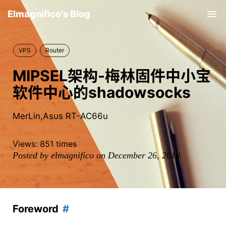
Elmagnifico's Blog
Tog
nav
VPS
Router
MIPSEL架构-梅林固件中小宝
软件中心的shadowsocks
MerLin,Asus RT-AC66u
Views:
851
times
Posted by elmagnifico on December 26, 2018
Foreword