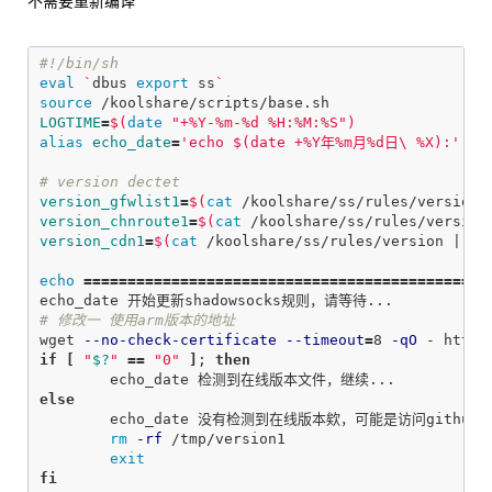
不需要重新编译
#!/bin/sh
eval
`
dbus 
export 
ss
`
source
LOGTIME
=
$(
date
"+%Y-%m-%d %H:%M:%S"
)
alias 
echo_date
=
'echo $(date +%Y年%m月%d日\ %X):'
# version dectet
version_gfwlist1
=
$(
cat
 /koolshare/ss/rules/version 
version_chnroute1
=
$(
cat
 /koolshare/ss/rules/version
version_cdn1
=
$(
cat
 /koolshare/ss/rules/version | 
se
echo
==============================================
# 修改一 使用arm版本的地址
wget 
--no-check-certificate
--timeout
=
8 
-qO
 - https
if
[
"
$?
"
==
"0"
]
;
then

else

echo_date 没有检测到在线版本欸，可能是访问githu
rm
-rf
 /tmp/version1

fi
