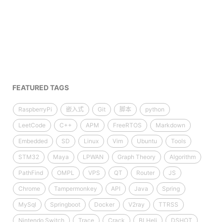
FEATURED TAGS
RaspberryPi
嵌入式
Git
脚本
python
LeetCode
C++
APM
FreeRTOS
Markdown
Embedded
SD
Linux
Vim
Ubuntu
Tools
STM32
Maya
LPWAN
Graph Theory
Algorithm
PathFind
OMPL
VPS
QT
Router
JS
Chrome
Tampermonkey
API
Java
Spring
MySql
Springboot
Docker
V2ray
TTRSS
Nintendo Switch
Trace
Crack
BLHeli
DSHOT