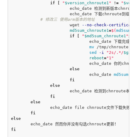
		if
[
"
$version_chnroute1
"
!=
"
$vers
echo_date 检测到新版本chnrout
			echo_date 下载chnroute到临时文件...

# 修改三 使用arm版本的地址
			wget 
--no-check-certificate
md5sum_chnroute1
=
$(
md5sum
 /
if
[
"
$md5sum_chnroute1
"
x 
=
echo_date 下载完成
mv
 /tmp/chnroute.tx
sed
-i
"2s/.*/
$git_
reboot
=
"1"
				echo_date 你的chnroute已经更新到最新了哦~

else

echo_date 
md5sum 
下
fi

		else

echo_date 检测到chnrout
fi

	else

echo_date file chnroute文件下载失败！

fi

else

fi