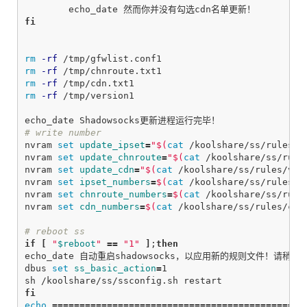
fi

rm
-rf
rm
-rf
rm
-rf
rm
-rf
 /tmp/version1

# write number
nvram 
set 
update_ipset
=
"
$(
cat
 /koolshare/ss/rules/v
nvram 
set 
update_chnroute
=
"
$(
cat
 /koolshare/ss/rule
nvram 
set 
update_cdn
=
"
$(
cat
 /koolshare/ss/rules/ver
nvram 
set 
ipset_numbers
=
$(
cat
 /koolshare/ss/rules/g
nvram 
set 
chnroute_numbers
=
$(
cat
 /koolshare/ss/rule
nvram 
set 
cdn_numbers
=
$(
cat
 /koolshare/ss/rules/cdn
# reboot ss
if
[
"
$reboot
"
==
"1"
]
;
echo_date 自动重启shadowsocks，以应用新的规则文件！请稍后！
dbus 
set 
ss_basic_action
=
1

echo
==============================================