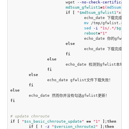
			wget 
--no-check-certificate
md5sum_gfwlist1
=
$(
md5sum
 /t
if
[
"
$md5sum_gfwlist1
"
x 
=
echo_date 下载完成
mv
 /tmp/gfwlist.con
sed
-i
"1s/.*/
$git_
reboot
=
"1"
				echo_date 你的gfwlist已经更新到最新了哦~

else

echo_date 下载完成
fi

		else

echo_date 检测到gfwlist
fi

	else

echo_date gfwlist文件下载失败！

fi

else

fi
# update chnroute
if
[
"
$ss_basic_chnroute_update
"
==
"1"
]
;
then

	if
[
!
-z
"
$version_chnroute2
"
]
;
then
