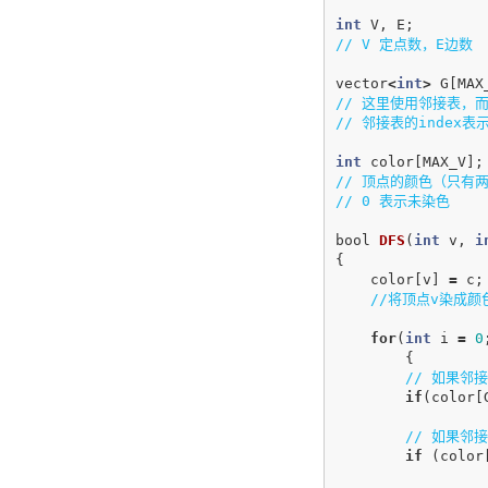
int
V
,
E
;
// V 定点数，E边数
vector
<
int
>
G
[
MAX
// 这里使用邻接表，
// 邻接表的index
int
color
[
MAX_V
];
// 顶点的颜色（只有
// 0 表示未染色
bool
DFS
(
int
v
,
i
{
color
[
v
]
=
c
;
//将顶点v染成颜
for
(
int
i
=
0
{
// 如果邻
if
(
color
[
// 如果邻
if
(
color