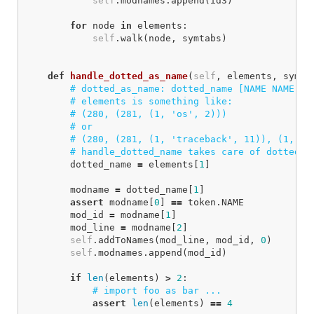
self
.
modnames
.
append
(
id3
)
for
node
in
elements
:
self
.
walk
(
node
,
symtabs
)
def
handle_dotted_as_name
(
self
,
elements
,
symta
dotted_name
=
elements
[
1
]
modname
=
dotted_name
[
1
]
assert
modname
[
0
]
==
token
.
NAME
mod_id
=
modname
[
1
]
mod_line
=
modname
[
2
]
self
.
addToNames
(
mod_line
,
mod_id
,
0
)
self
.
modnames
.
append
(
mod_id
)
if
len
(
elements
)
>
2
:
assert
len
(
elements
)
==
4