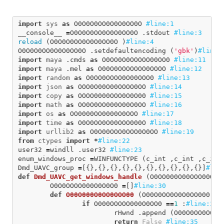
import
sys
as
O0O0O0OO0O0O0OO0O
__console__
=
O0O0O0OO0O0O0OO0O
.
stdout
reload
(
O0O0O0OO0O0O0OO0O
)
O0O0O0OO0O0O0OO0O
.
setdefaultencoding
(
'gbk'
)
import
maya
.
cmds
as
O0OO0O0OOOOO00OO0
import
maya
.
mel
as
O00O0OOOOOOO0OOOO
import
random
as
O0OO0OOOO0O00OOO0
import
json
as
OOO0O00O00OOOO0OO
import
copy
as
OOOO0000OOO0O0O00
import
math
as
OO0O0OO000O00O0OO
import
os
as
OO0000OO0000O0OOO
import
time
as
O0O0OO0O00OOO000O
import
urllib2
as
O0O00OOO0OOO0O0OO
from
ctypes
import
*
user32
=
windll
.
user32
enum_windows_proc
=
WINFUNCTYPE
(
c_int
,
c_int
,
c_int
Dmd_UAVC_group
=
[{},{},{},{},{},{},{},{},{},{}]
def
Dmd_UAVC_get_windows_handle
(
O0OO000O00OOO00O0
O0O0OOOO000O0O0O0
=
[]
def
O00O000O0OO0OOO00
(
O00O0OO0O0O0OO000
,
O
if
O000OOOOO000O0OO0
==
1
:
rHwnd
.
append
(
O00O0OO0O0O0
return
False