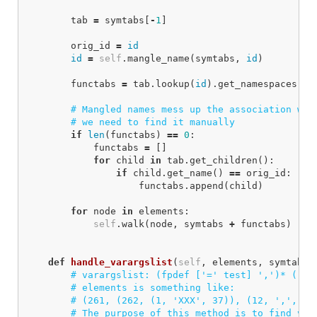
tab
=
symtabs
[
-
1
]
orig_id
=
id
id
=
self
.
mangle_name
(
symtabs
,
id
)
functabs
=
tab
.
lookup
(
id
).
get_namespaces
()
if
len
(
functabs
)
==
0
:
functabs
=
[]
for
child
in
tab
.
get_children
():
if
child
.
get_name
()
==
orig_id
:
functabs
.
append
(
child
)
for
node
in
elements
:
self
.
walk
(
node
,
symtabs
+
functabs
)
def
handle_varargslist
(
self
,
elements
,
symtabs
)