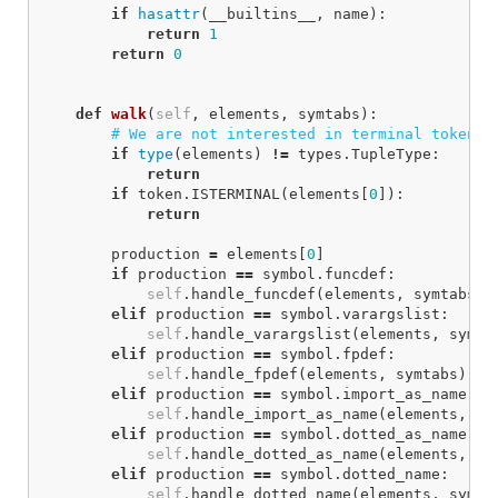
if
hasattr
(
__builtins__
,
name
):
return
1
return
0
def
walk
(
self
,
elements
,
symtabs
):
if
type
(
elements
)
!=
types
.
TupleType
:
return
if
token
.
ISTERMINAL
(
elements
[
0
]):
return
production
=
elements
[
0
]
if
production
==
symbol
.
funcdef
:
self
.
handle_funcdef
(
elements
,
symtabs
)
elif
production
==
symbol
.
varargslist
:
self
.
handle_varargslist
(
elements
,
symta
elif
production
==
symbol
.
fpdef
:
self
.
handle_fpdef
(
elements
,
symtabs
)
elif
production
==
symbol
.
import_as_name
:
self
.
handle_import_as_name
(
elements
,
sy
elif
production
==
symbol
.
dotted_as_name
:
self
.
handle_dotted_as_name
(
elements
,
sy
elif
production
==
symbol
.
dotted_name
:
self
.
handle_dotted_name
(
elements
,
symta