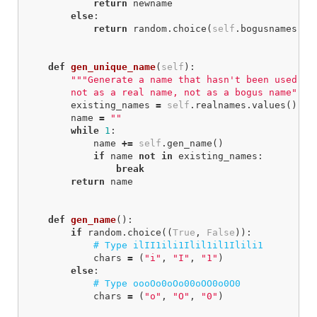
return
newname
else
:
return
random
.
choice
(
self
.
bogusnames
)
def
gen_unique_name
(
self
):
"""Generate a name that hasn't been used bef
        not as a real name, not as a bogus name"""
existing_names
=
self
.
realnames
.
values
()
+
name
=
""
while
1
:
name
+=
self
.
gen_name
()
if
name
not
in
existing_names
:
break
return
name
def
gen_name
():
if
random
.
choice
((
True
,
False
)):
chars
=
(
"i"
,
"I"
,
"1"
)
else
:
chars
=
(
"o"
,
"O"
,
"0"
)