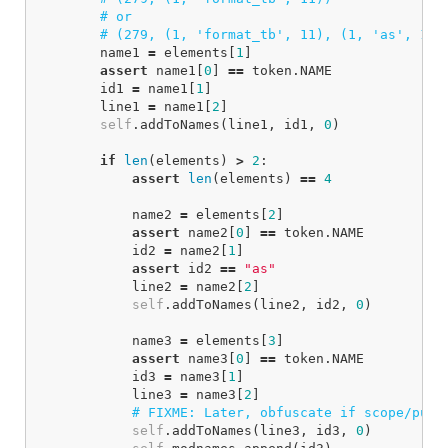
name1
=
elements
[
1
]
assert
name1
[
0
]
==
token
.
NAME
id1
=
name1
[
1
]
line1
=
name1
[
2
]
self
.
addToNames
(
line1
,
id1
,
0
)
if
len
(
elements
)
>
2
:
assert
len
(
elements
)
==
4
name2
=
elements
[
2
]
assert
name2
[
0
]
==
token
.
NAME
id2
=
name2
[
1
]
assert
id2
==
"as"
line2
=
name2
[
2
]
self
.
addToNames
(
line2
,
id2
,
0
)
name3
=
elements
[
3
]
assert
name3
[
0
]
==
token
.
NAME
id3
=
name3
[
1
]
line3
=
name3
[
2
]
self
.
addToNames
(
line3
,
id3
,
0
)