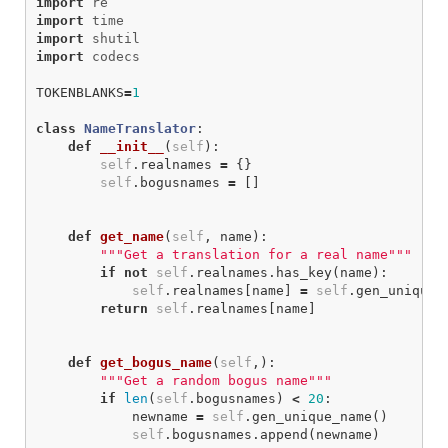
import
re
import
time
import
shutil
import
codecs
TOKENBLANKS
=
1
class
NameTranslator
:
def
__init__
(
self
):
self
.
realnames
=
{}
self
.
bogusnames
=
[]
def
get_name
(
self
,
name
):
"""Get a translation for a real name"""
if
not
self
.
realnames
.
has_key
(
name
):
self
.
realnames
[
name
]
=
self
.
gen_unique_
return
self
.
realnames
[
name
]
def
get_bogus_name
(
self
,):
"""Get a random bogus name"""
if
len
(
self
.
bogusnames
)
<
20
:
newname
=
self
.
gen_unique_name
()
self
.
bogusnames
.
append
(
newname
)