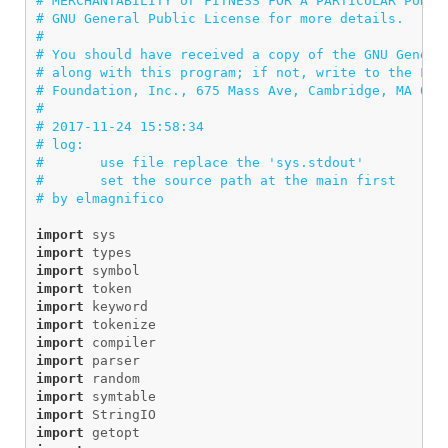
# MERCHANTABILITY or FITNESS FOR A PARTICULAR PURPOS
# GNU General Public License for more details.

#

# You should have received a copy of the GNU General
# along with this program; if not, write to the Free
# Foundation, Inc., 675 Mass Ave, Cambridge, MA 0213
#

# 2017-11-24 15:58:34

# log:

#       use file replace the 'sys.stdout'

#       set the source path at the main first

import
sys
import
types
import
symbol
import
token
import
keyword
import
tokenize
import
compiler
import
parser
import
random
import
symtable
import
StringIO
import
getopt