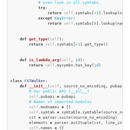
try
:
return
self
.
symtabs
[
-
1
].
lookup
(
name
except
KeyError
:
return
self
.
symtabs
[
0
].
lookup
(
name
)
def
get_type
(
self
):
return
self
.
symtabs
[
-
1
].
get_type
()
def
is_lambda_arg
(
self
,
id
):
return
self
.
mysymbs
.
has_key
(
id
)
class
CSTWalker
:
def
__init__
(
self
,
source_no_encoding
,
pubapi
):
self
.
pubapi
=
pubapi
self
.
modnames
=
[]
self
.
symtab
=
symtable
.
symtable
(
source_no_e
cst
=
parser
.
suite
(
source_no_encoding
)
elements
=
parser
.
ast2tuple
(
cst
,
line_info
=
self
.
names
=
{}