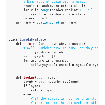
result
=
random
.
choice
(
chars
[:
2
])
for
x
in
range
(
random
.
randint
(
1
,
12
)):
result
+=
random
.
choice
(
chars
)
return
result
gen_name
=
staticmethod
(
gen_name
)
class
LambdaSymTable
:
def
__init__
(
self
,
symtabs
,
argnames
):
self
.
symtabs
=
symtabs
self
.
mysymbs
=
{}
for
argname
in
argnames
:
self
.
mysymbs
[
argname
]
=
symtable
.
Symbol
def
lookup
(
self
,
name
):
lsymb
=
self
.
mysymbs
.
get
(
name
)
if
lsymb
:
return
lsymb
else
: