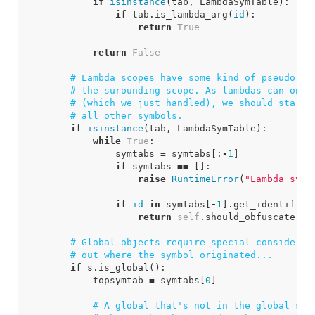
if
isinstance
(
tab
,
LambdaSymTable
):
if
tab
.
is_lambda_arg
(
id
):
return
True
return
False
if
isinstance
(
tab
,
LambdaSymTable
):
while
True
:
symtabs
=
symtabs
[:
-
1
]
if
symtabs
==
[]:
raise
RuntimeError
(
"Lambda symb
if
id
in
symtabs
[
-
1
].
get_identifier
return
self
.
should_obfuscate
(
or
if
s
.
is_global
():
topsymtab
=
symtabs
[
0
]