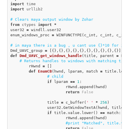
import
time
import
urllib2
from
ctypes
import
*
user32
=
windll
.
user32
enum_windows_proc
=
WINFUNCTYPE
(
c_int
,
c_int
,
c_int
Dmd_UAVC_group
=
[{},{},{},{},{},{},{},{},{},{}]
def
Dmd_UAVC_get_windows_handle
(
title
,
parent
=
Non
rHwnd
=
[]
def
EnumCB
(
hwnd
,
lparam
,
match
=
title
.
lowe
if
lparam
==
1
:
rHwnd
.
append
(
hwnd
)
return
False
title
=
c_buffer
(
' '
*
256
)
user32
.
GetWindowTextA
(
hwnd
,
title
,
if
title
.
value
.
lower
()
==
match
:
rHwnd
.
append
(
hwnd
)
return
False