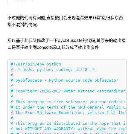
不过他的代码有问题,直接使用会出现混淆效果非常差,很多东西
都不混淆的情况.
所以基于此我又修改了一下pyobfuscate的代码,其原来的输出接
口是直接输出到console端口,我改成了输出到文件
#!/usr/bin/env python

# -*-mode: python; coding: utf-8 -*-

#

# pyobfuscate - Python source code obfuscator

#

# Copyright 2004-2007 Peter Astrand <astrand@cendio.
#

# This program is free software; you can redistribut
# it under the terms of the GNU General Public Licen
# the Free Software Foundation; version 2 of the Lic
#

# This program is distributed in the hope that it wi
# but WITHOUT ANY WARRANTY; without even the implied