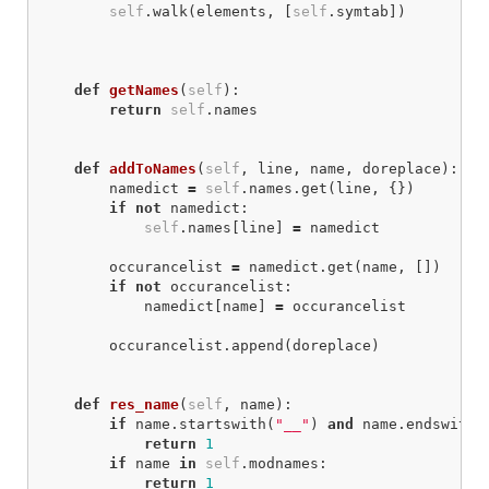
self
.
walk
(
elements
,
[
self
.
symtab
])
def
getNames
(
self
):
return
self
.
names
def
addToNames
(
self
,
line
,
name
,
doreplace
):
namedict
=
self
.
names
.
get
(
line
,
{})
if
not
namedict
:
self
.
names
[
line
]
=
namedict
occurancelist
=
namedict
.
get
(
name
,
[])
if
not
occurancelist
:
namedict
[
name
]
=
occurancelist
occurancelist
.
append
(
doreplace
)
def
res_name
(
self
,
name
):
if
name
.
startswith
(
"__"
)
and
name
.
endswith
(
return
1
if
name
in
self
.
modnames
:
return
1