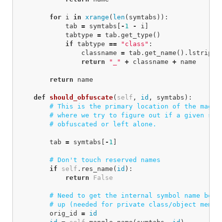
for
i
in
xrange
(
len
(
symtabs
)):
tab
=
symtabs
[
-
1
-
i
]
tabtype
=
tab
.
get_type
()
if
tabtype
==
"class"
:
classname
=
tab
.
get_name
().
lstrip
(
"
return
"_"
+
classname
+
name
return
name
def
should_obfuscate
(
self
,
id
,
symtabs
):
tab
=
symtabs
[
-
1
]
if
self
.
res_name
(
id
):
return
False
orig_id
=
id