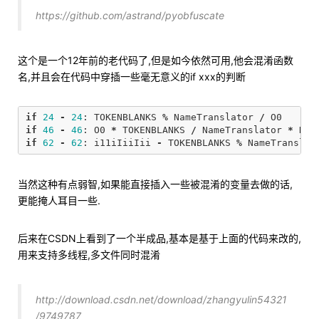
https://github.com/astrand/pyobfuscate
这个是一个12年前的老代码了,但是如今依然可用,他会混淆函数
名,并且会在代码中穿插一些毫无意义的if xxx的判断
if
24
-
24
:
TOKENBLANKS
%
NameTranslator
/
O0
if
46
-
46
:
O0
*
TOKENBLANKS
/
NameTranslator
*
Nam
if
62
-
62
:
i11iIiiIii
-
TOKENBLANKS
%
NameTranslat
当然这种有点弱智,如果能直接插入一些被混淆的变量去做的话,
更能掩人耳目一些.
后来在CSDN上看到了一个半成品,基本是基于上面的代码来改的,
用来支持多线程,多文件同时混淆
http://download.csdn.net/download/zhangyulin54321
/9749787