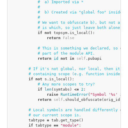
if
not
topsym
.
is_local
():
return
False
return
id
not
in
self
.
pubapi
if
not
s
.
is_local
():
if
len
(
symtabs
)
<=
2
:
raise
RuntimeError
(
"Symbol '%s' is 
return
self
.
should_obfuscate
(
orig_id
,
s
tabtype
=
tab
.
get_type
()
if
tabtype
==
"module"
: