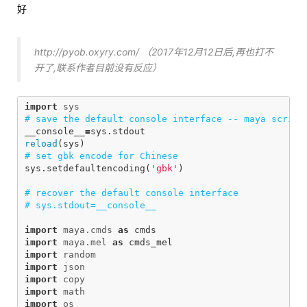
好
http://pyob.oxyry.com/ （2017年12月12日后,再也打不
开了,联系作者目前没有反应）
import
sys
__console__
=
sys
.
stdout
reload
(
sys
)
sys
.
setdefaultencoding
(
'gbk'
)
# recover the default console interface

import
maya.cmds
as
cmds
import
maya.mel
as
cmds_mel
import
random
import
json
import
copy
import
math
import
os