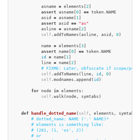
asname
=
elements
[
2
]
assert
asname
[
0
]
==
token
.
NAME
asid
=
asname
[
1
]
assert
asid
==
"as"
asline
=
asname
[
2
]
self
.
addToNames
(
asline
,
asid
,
0
)
name
=
elements
[
3
]
assert
name
[
0
]
==
token
.
NAME
id
=
name
[
1
]
line
=
name
[
2
]
self
.
addToNames
(
line
,
id
,
0
)
self
.
modnames
.
append
(
id
)
for
node
in
elements
:
self
.
walk
(
node
,
symtabs
)
def
handle_dotted_name
(
self
,
elements
,
symtabs
)