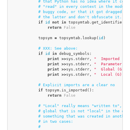
if
id
not
in
topsymtab
.
get_identifiers
(
return
False
topsym
=
topsymtab
.
lookup
(
id
)
if
id
in
debug_symbols
:
print
>>
sys
.
stderr
,
"  Imported (G)
print
>>
sys
.
stderr
,
"  Parameter (G
print
>>
sys
.
stderr
,
"  Global (G):"
print
>>
sys
.
stderr
,
"  Local (G):"
,
if
topsym
.
is_imported
():
return
False