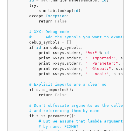
id
=
self
.
mangle_name
(
symtabs
,
id
)
try
:
s
=
tab
.
lookup
(
id
)
except
Exception
:
return
False
debug_symbols
=
[]
if
id
in
debug_symbols
:
print
>>
sys
.
stderr
,
"%s:"
%
id
print
>>
sys
.
stderr
,
"  Imported:"
,
s
.
is
print
>>
sys
.
stderr
,
"  Parameter:"
,
s
.
i
print
>>
sys
.
stderr
,
"  Global:"
,
s
.
is_g
print
>>
sys
.
stderr
,
"  Local:"
,
s
.
is_lo
if
s
.
is_imported
():
return
False
if
s
.
is_parameter
():