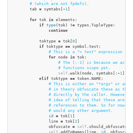
tab
=
symtabs
[
-
1
]
for
tok
in
elements
:
if
type
(
tok
)
!=
types
.
TupleType
:
continue
toktype
=
tok
[
0
]
if
toktype
==
symbol
.
test
:
for
node
in
tok
:
self
.
walk
(
node
,
symtabs
[:
-
1
])
elif
toktype
==
token
.
NAME
:
id
=
tok
[
1
]
line
=
tok
[
2
]
obfuscate
=
self
.
should_obfuscate
(
i
self
.
addToNames
(
line
,
id
,
obfuscate