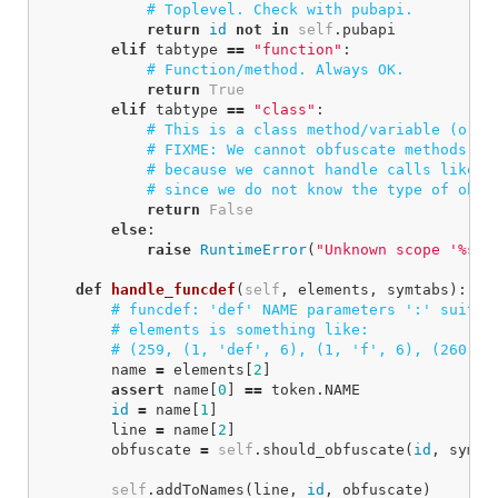
return
id
not
in
self
.
pubapi
elif
tabtype
==
"function"
:
return
True
elif
tabtype
==
"class"
:
return
False
else
:
raise
RuntimeError
(
"Unknown scope '%s' 
def
handle_funcdef
(
self
,
elements
,
symtabs
):
name
=
elements
[
2
]
assert
name
[
0
]
==
token
.
NAME
id
=
name
[
1
]
line
=
name
[
2
]
obfuscate
=
self
.
should_obfuscate
(
id
,
symta
self
.
addToNames
(
line
,
id
,
obfuscate
)