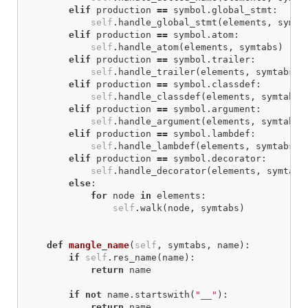
elif
production
==
symbol
.
global_stmt
:
self
.
handle_global_stmt
(
elements
,
symta
elif
production
==
symbol
.
atom
:
self
.
handle_atom
(
elements
,
symtabs
)
elif
production
==
symbol
.
trailer
:
self
.
handle_trailer
(
elements
,
symtabs
)
elif
production
==
symbol
.
classdef
:
self
.
handle_classdef
(
elements
,
symtabs
)
elif
production
==
symbol
.
argument
:
self
.
handle_argument
(
elements
,
symtabs
)
elif
production
==
symbol
.
lambdef
:
self
.
handle_lambdef
(
elements
,
symtabs
)
elif
production
==
symbol
.
decorator
:
self
.
handle_decorator
(
elements
,
symtabs
else
:
for
node
in
elements
:
self
.
walk
(
node
,
symtabs
)
def
mangle_name
(
self
,
symtabs
,
name
):
if
self
.
res_name
(
name
):
return
name
if
not
name
.
startswith
(
"__"
):
return
name