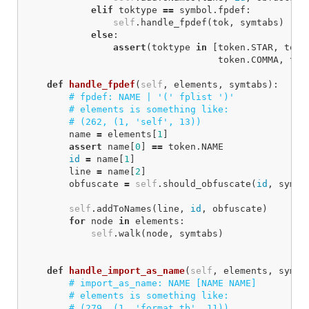
elif
toktype
==
symbol
.
fpdef
:
self
.
handle_fpdef
(
tok
,
symtabs
)
else
:
assert
(
toktype
in
[
token
.
STAR
,
toke
token
.
COMMA
,
tok
def
handle_fpdef
(
self
,
elements
,
symtabs
):
name
=
elements
[
1
]
assert
name
[
0
]
==
token
.
NAME
id
=
name
[
1
]
line
=
name
[
2
]
obfuscate
=
self
.
should_obfuscate
(
id
,
symta
self
.
addToNames
(
line
,
id
,
obfuscate
)
for
node
in
elements
:
self
.
walk
(
node
,
symtabs
)
def
handle_import_as_name
(
self
,
elements
,
symta