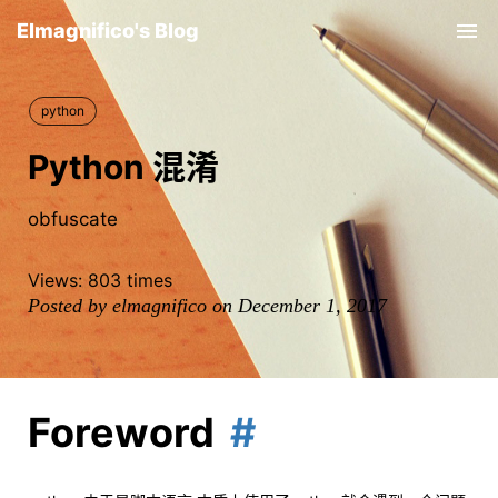
Elmagnifico's Blog
Tog
nav
python
Python 混淆
obfuscate
Views:
803
times
Posted by elmagnifico on December 1, 2017
Foreword