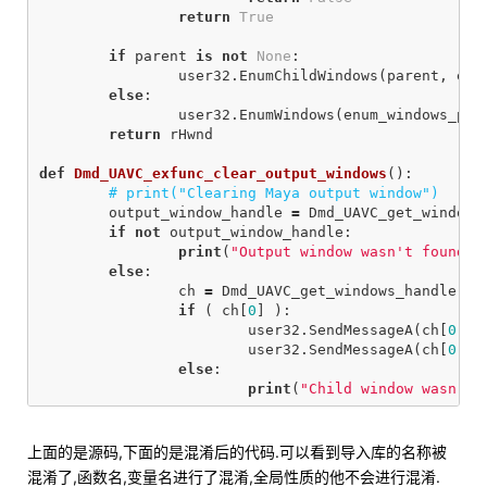
return
True
if
parent
is
not
None
:
user32
.
EnumChildWindows
(
parent
,
enu
else
:
user32
.
EnumWindows
(
enum_windows_pro
return
rHwnd
def
Dmd_UAVC_exfunc_clear_output_windows
():
output_window_handle
=
Dmd_UAVC_get_windows
if
not
output_window_handle
:
print
(
"Output window wasn't found"
)
else
:
ch
=
Dmd_UAVC_get_windows_handle
(
""
if
(
ch
[
0
]
):
user32
.
SendMessageA
(
ch
[
0
],
user32
.
SendMessageA
(
ch
[
0
],
else
:
print
(
"Child window wasn't 
上面的是源码,下面的是混淆后的代码.可以看到导入库的名称被
混淆了,函数名,变量名进行了混淆,全局性质的他不会进行混淆.