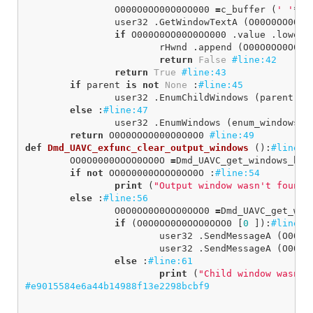
O000O0OO00O0OO000
=
c_buffer
(
' '
*
25
user32
.
GetWindowTextA
(
O00O0OO0O0O
if
O000O0OO00O0OO000
.
value
.
lower
rHwnd
.
append
(
O00O0OO0O0O0
return
False
return
True
if
parent
is
not
None
:
user32
.
EnumChildWindows
(
parent
,
e
else
:
user32
.
EnumWindows
(
enum_windows_p
return
O0O0OOOO000O0O0O0
def
Dmd_UAVC_exfunc_clear_output_windows
():
OO0O0000OOOO0OO0O
=
Dmd_UAVC_get_windows_han
if
not
OO0O0000OOOO0OO0O
:
print
(
"Output window wasn't found"
else
:
O0O0OO0O0OOO0OOO0
=
Dmd_UAVC_get_win
if
(
O0O0OO0O0OOO0OOO0
[
0
]):
user32
.
SendMessageA
(
O0O0O
user32
.
SendMessageA
(
O0O0O
else
:
print
(
"Child window wasn't