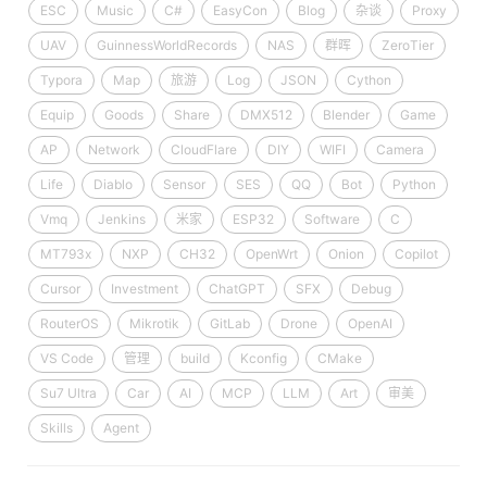
ESC
Music
C#
EasyCon
Blog
杂谈
Proxy
UAV
GuinnessWorldRecords
NAS
群晖
ZeroTier
Typora
Map
旅游
Log
JSON
Cython
Equip
Goods
Share
DMX512
Blender
Game
AP
Network
CloudFlare
DIY
WIFI
Camera
Life
Diablo
Sensor
SES
QQ
Bot
Python
Vmq
Jenkins
米家
ESP32
Software
C
MT793x
NXP
CH32
OpenWrt
Onion
Copilot
Cursor
Investment
ChatGPT
SFX
Debug
RouterOS
Mikrotik
GitLab
Drone
OpenAI
VS Code
管理
build
Kconfig
CMake
Su7 Ultra
Car
AI
MCP
LLM
Art
审美
Skills
Agent