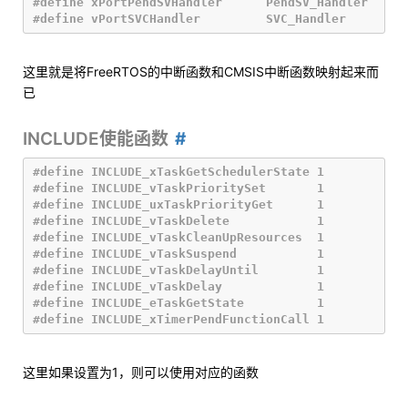
#define xPortPendSVHandler 	PendSV_Handler

这里就是将FreeRTOS的中断函数和CMSIS中断函数映射起来而
已
INCLUDE使能函数
#define INCLUDE_xTaskGetSchedulerState 1

#define INCLUDE_vTaskPrioritySet       1

#define INCLUDE_uxTaskPriorityGet      1

#define INCLUDE_vTaskDelete            1

#define INCLUDE_vTaskCleanUpResources  1

#define INCLUDE_vTaskSuspend           1

#define INCLUDE_vTaskDelayUntil        1

#define INCLUDE_vTaskDelay             1

#define INCLUDE_eTaskGetState          1

这里如果设置为1，则可以使用对应的函数