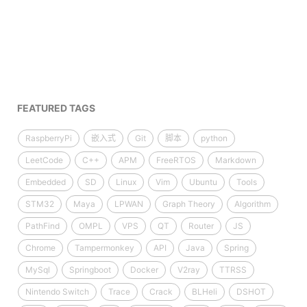
FEATURED TAGS
RaspberryPi
嵌入式
Git
脚本
python
LeetCode
C++
APM
FreeRTOS
Markdown
Embedded
SD
Linux
Vim
Ubuntu
Tools
STM32
Maya
LPWAN
Graph Theory
Algorithm
PathFind
OMPL
VPS
QT
Router
JS
Chrome
Tampermonkey
API
Java
Spring
MySql
Springboot
Docker
V2ray
TTRSS
Nintendo Switch
Trace
Crack
BLHeli
DSHOT