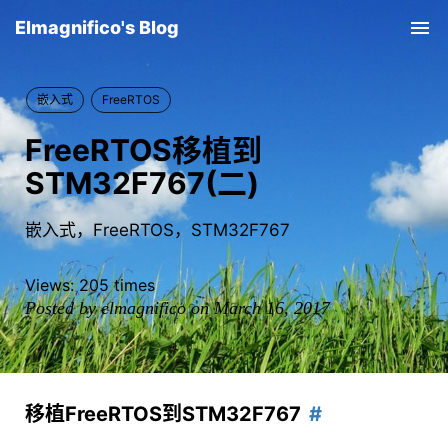
Elmagnifico's Blog
Tog
nav
嵌入式
FreeRTOS
FreeRTOS移植到
STM32F767(二)
嵌入式，FreeRTOS，STM32F767
Views:
205
times
Posted by elmagnifico on March 16, 2017
移植FreeRTOS到STM32F767