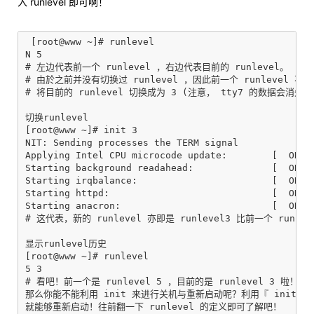
入 runlevel 即可啊！
 [root@www ~]# runlevel

N 5

# 左边代表前一个 runlevel ，右边代表目前的 runlevel。

# 由於之前并没有切换过 runlevel ，因此前一个 runlevel 不存在
# 将目前的 runlevel 切换成为 3 (注意， tty7 的数据会消失！)
切换runlevel

[root@www ~]# init 3

NIT: Sending processes the TERM signal

Applying Intel CPU microcode update:        [  OK  ]
Starting background readahead:              [  OK  ]
Starting irqbalance:                        [  OK  ]
Starting httpd:                             [  OK  ]
Starting anacron:                           [  OK  ]
# 这代表，新的 runlevel 亦即是 runlevel3 比前一个 runle
显示runlevel历史

[root@www ~]# runlevel

5 3

# 看吧！前一个是 runlevel 5 ，目前的是 runlevel 3 啦！

那么你能不能利用 init 来进行关机与重新启动呢？利用『 init 0 』