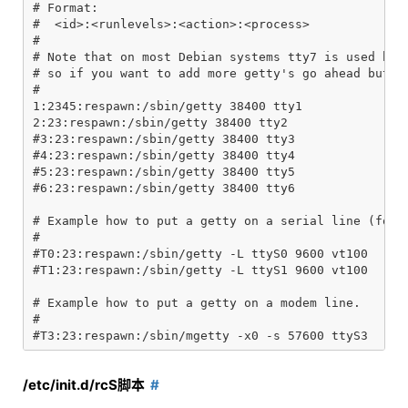
# Format:

#  <id>:<runlevels>:<action>:<process>

#

# Note that on most Debian systems tty7 is used by t
# so if you want to add more getty's go ahead but sk
#

1:2345:respawn:/sbin/getty 38400 tty1

2:23:respawn:/sbin/getty 38400 tty2

#3:23:respawn:/sbin/getty 38400 tty3

#4:23:respawn:/sbin/getty 38400 tty4

#5:23:respawn:/sbin/getty 38400 tty5

#6:23:respawn:/sbin/getty 38400 tty6

# Example how to put a getty on a serial line (for a
#

#T0:23:respawn:/sbin/getty -L ttyS0 9600 vt100

#T1:23:respawn:/sbin/getty -L ttyS1 9600 vt100

# Example how to put a getty on a modem line.

#

/etc/init.d/rcS脚本