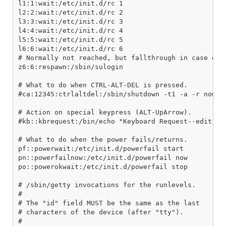
l1:1:wait:/etc/init.d/rc 1

l2:2:wait:/etc/init.d/rc 2

l3:3:wait:/etc/init.d/rc 3

l4:4:wait:/etc/init.d/rc 4

l5:5:wait:/etc/init.d/rc 5

l6:6:wait:/etc/init.d/rc 6

# Normally not reached, but fallthrough in case of e
z6:6:respawn:/sbin/sulogin

# What to do when CTRL-ALT-DEL is pressed.

#ca:12345:ctrlaltdel:/sbin/shutdown -t1 -a -r now

# Action on special keypress (ALT-UpArrow).

#kb::kbrequest:/bin/echo "Keyboard Request--edit /et
# What to do when the power fails/returns.

pf::powerwait:/etc/init.d/powerfail start

pn::powerfailnow:/etc/init.d/powerfail now

po::powerokwait:/etc/init.d/powerfail stop

# /sbin/getty invocations for the runlevels.

#

# The "id" field MUST be the same as the last

# characters of the device (after "tty").

#
