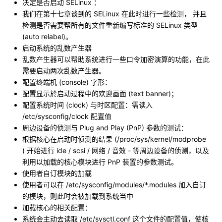
决定是否启动 SELinux ：
我们在第十七章谈到的 SELinux 在此时进行一些检测， 并且
检测是否需要帮所有的文件重新编写标准的 SELinux 类型
(auto relabel)。
启动系统的乱数产生器
乱数产生器可以帮助系统进行一些口令加密演算的功能，在此
需要启动两次乱数产生器。
配置终端机 (console) 字形：
配置显示於启动过程中的欢迎画面 (text banner)；
配置系统时间 (clock) 与时区配置：需读入
/etc/sysconfig/clock 配置值
周边设备的侦测与 Plug and Play (PnP) 参数的测试：
根据核心在启动时侦测的结果 (/proc/sys/kernel/modprobe
) 开始进行 ide / scsi / 网络 / 音效 - 等周边设备的侦测，以及
利用以加载的核心模块进行 PnP 装置的参数测试。
使用者自订模块的加载
使用者可以在 /etc/sysconfig/modules/*.modules 加入自订
的模块，则此时会被加载到系统当中
加载核心的相关配置：
系统会主动去读取 /etc/sysctl.conf 这个文件的配置值，使核