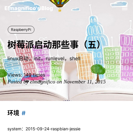
Elmagnifico's Blog
Tog
nav
RaspberryPi
树莓派启动那些事（五）
linux启动，init，runlevel，shell
Views:
149
times
Posted by elmagnifico on November 11, 2015
环境
system：2015-09-24-raspbian-jessie