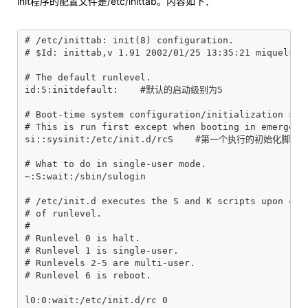
init程序的配置文件是/etc/inittab。内容如下：
# /etc/inittab: init(8) configuration.

# $Id: inittab,v 1.91 2002/01/25 13:35:21 miquels Ex
# The default runlevel.

id:5:initdefault:    #默认的启动级别为5

# Boot-time system configuration/initialization scri
# This is run first except when booting in emergency
si::sysinit:/etc/init.d/rcS    #第一个执行的初始化脚本

# What to do in single-user mode.

~:S:wait:/sbin/sulogin

# /etc/init.d executes the S and K scripts upon chan
# of runlevel.

#

# Runlevel 0 is halt.

# Runlevel 1 is single-user.

# Runlevels 2-5 are multi-user.

# Runlevel 6 is reboot.

l0:0:wait:/etc/init.d/rc 0
