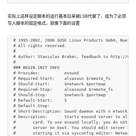
实际上这样设定脚本的运行基本后来被LSB代替了，成为了必须
写入脚本的固定格式，就像下面的设置
 # 1995-2002, 2008 SUSE Linux Products GmbH, Nuernbe
 # All rights reserved.

 #

 # Author: Stanislav Brabec, feedback to http://www.
 #

 ### BEGIN INIT INFO

 # Provides:          esound

 # Required-Start:    alsasoun $remote_fs

 # Should-Start:      $network $portmap

 # Required-Stop:     alsasound $remote_fs

 # Should-Stop:       $network $portmap

 # Default-Start:     5

 # Default-Stop:

 # Short-Description: Sound daemon with n etwork sup
 # Description:       Starts esound server to allow 
 #       card. To use esound locally, you do not nee
 #       server on boot. You should edit server sett
 #       starting it via sysconfig editor: Network/S